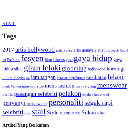
STAIL
Tags
artis hollywood
2017
artis malaysia
artis korea
atlet
bts
coach
Covid
fesyen
gaya hidup
gaya
fitness
Fashion
19
filem
gajet
glam lelaki
grooming
horologi
hidup sihat
hollywood
lelaki
jam tangan
kesihatan
indeks fesyen
kerabat diraja britain
isu
menswear
mens fashion
mens cool style
mens styling
Louis Vuitton
pelakon
pasangan selebriti
netflix
pelakon hollywood
personaliti
segak rapi
penyanyi
perkahwinan
stail
selebriti
Style
Sukan
viral
suami isteri
sihat
Artikel Yang Berkaitan