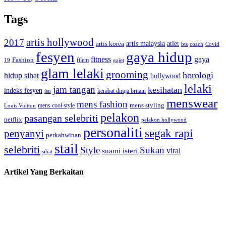
Tags
artis hollywood
2017
artis malaysia
artis korea
atlet
bts
coach
Covid
fesyen
gaya hidup
gaya
fitness
Fashion
19
filem
gajet
glam lelaki
grooming
horologi
hidup sihat
hollywood
lelaki
jam tangan
kesihatan
indeks fesyen
kerabat diraja britain
isu
menswear
mens fashion
mens cool style
mens styling
Louis Vuitton
pelakon
pasangan selebriti
netflix
pelakon hollywood
personaliti
segak rapi
penyanyi
perkahwinan
stail
selebriti
Style
Sukan
viral
suami isteri
sihat
Artikel Yang Berkaitan