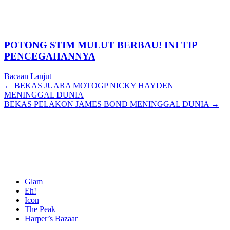
POTONG STIM MULUT BERBAU! INI TIP
PENCEGAHANNYA
Bacaan Lanjut
Posts
← BEKAS JUARA MOTOGP NICKY HAYDEN
MENINGGAL DUNIA
navigation
BEKAS PELAKON JAMES BOND MENINGGAL DUNIA →
Glam
Eh!
Icon
The Peak
Harper’s Bazaar