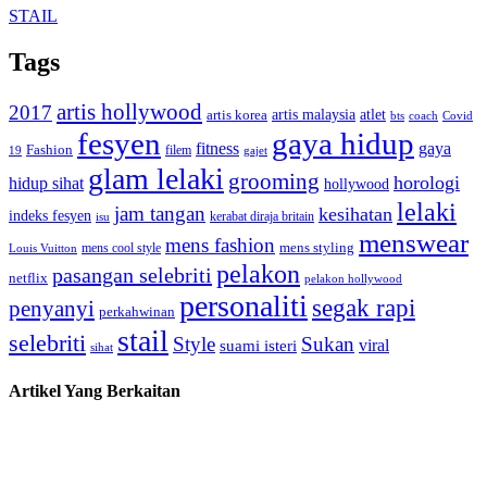
STAIL
Tags
artis hollywood
2017
artis malaysia
artis korea
atlet
bts
coach
Covid
fesyen
gaya hidup
gaya
fitness
Fashion
19
filem
gajet
glam lelaki
grooming
horologi
hidup sihat
hollywood
lelaki
jam tangan
kesihatan
indeks fesyen
kerabat diraja britain
isu
menswear
mens fashion
mens cool style
mens styling
Louis Vuitton
pelakon
pasangan selebriti
netflix
pelakon hollywood
personaliti
segak rapi
penyanyi
perkahwinan
stail
selebriti
Style
Sukan
viral
suami isteri
sihat
Artikel Yang Berkaitan