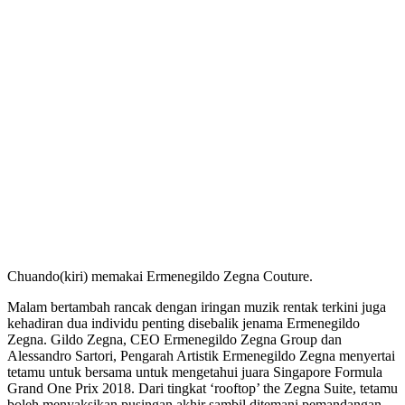
Chuando(kiri) memakai Ermenegildo Zegna Couture.
Malam bertambah rancak dengan iringan muzik rentak terkini juga
kehadiran dua individu penting disebalik jenama Ermenegildo
Zegna. Gildo Zegna, CEO Ermenegildo Zegna Group dan
Alessandro Sartori, Pengarah Artistik Ermenegildo Zegna menyertai
tetamu untuk bersama untuk mengetahui juara Singapore Formula
Grand One Prix 2018. Dari tingkat ‘rooftop’ the Zegna Suite, tetamu
boleh menyaksikan pusingan akhir sambil ditemani pemandangan