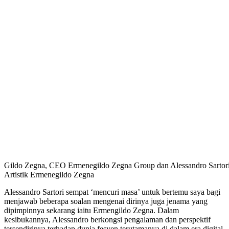
Gildo Zegna, CEO Ermenegildo Zegna Group dan Alessandro Sartori
Artistik Ermenegildo Zegna
Alessandro Sartori sempat ‘mencuri masa’ untuk bertemu saya bagi
menjawab beberapa soalan mengenai dirinya juga jenama yang
dipimpinnya sekarang iaitu Ermengildo Zegna. Dalam
kesibukannya, Alessandro berkongsi pengalaman dan perspektif
tersendirinya terhadap dunia fesyen terutamanya di dalam era digital