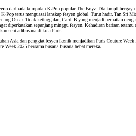
eon daripada kumpulan K-Pop popular The Boyz. Dia tampil bergaya d
K-Pop terus menguasai lanskap fesyen global. Turut hadir, Tan Sri M
nang Oscar. Tidak ketinggalan, Cardi B yang menjadi perhatian denga
ngat diperkatakan sepanjang minggu fesyen. Kehadiran barisan tetamu e
an seni adibusana di kota Paris.
bahan Asia dan penggiat fesyen ikonik menjadikan Paris Couture Wee
ture Week 2025 bersama busana-busana hebat mereka.