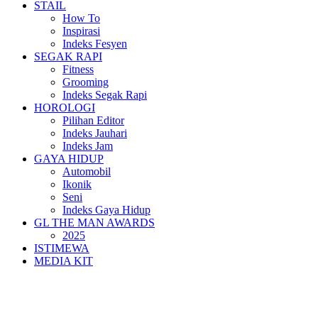
STAIL
How To
Inspirasi
Indeks Fesyen
SEGAK RAPI
Fitness
Grooming
Indeks Segak Rapi
HOROLOGI
Pilihan Editor
Indeks Jauhari
Indeks Jam
GAYA HIDUP
Automobil
Ikonik
Seni
Indeks Gaya Hidup
GL THE MAN AWARDS
2025
ISTIMEWA
MEDIA KIT