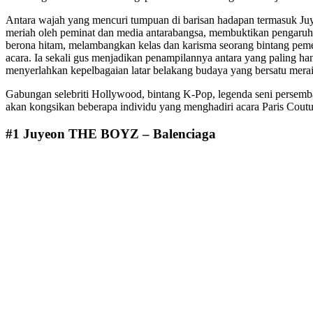
Antara wajah yang mencuri tumpuan di barisan hadapan termasuk Juy
meriah oleh peminat dan media antarabangsa, membuktikan pengaruh 
berona hitam, melambangkan kelas dan karisma seorang bintang peme
acara. Ia sekali gus menjadikan penampilannya antara yang paling ha
menyerlahkan kepelbagaian latar belakang budaya yang bersatu meraik
Gabungan selebriti Hollywood, bintang K-Pop, legenda seni persem
akan kongsikan beberapa individu yang menghadiri acara Paris Cou
#1 Juyeon THE BOYZ – Balenciaga