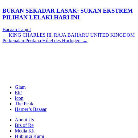
BUKAN SEKADAR LASAK: SUKAN EKSTREM
PILIHAN LELAKI HARI INI
Bacaan Lanjut
Posts
← KING CHARLES III, RAJA BAHARU UNITED KINGDOM
Perkenalan Perdana Hôtel des Horlogers →
navigation
Glam
Eh!
Icon
The Peak
Harper’s Bazaar
About Us
Biz of Re
Media Kit
Hubungi Kami