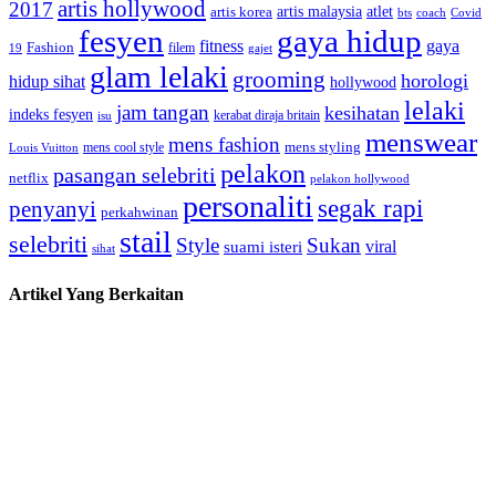
artis hollywood
2017
artis malaysia
artis korea
atlet
bts
coach
Covid
fesyen
gaya hidup
gaya
fitness
Fashion
19
filem
gajet
glam lelaki
grooming
horologi
hidup sihat
hollywood
lelaki
jam tangan
kesihatan
indeks fesyen
kerabat diraja britain
isu
menswear
mens fashion
mens cool style
mens styling
Louis Vuitton
pelakon
pasangan selebriti
netflix
pelakon hollywood
personaliti
segak rapi
penyanyi
perkahwinan
stail
selebriti
Style
Sukan
viral
suami isteri
sihat
Artikel Yang Berkaitan