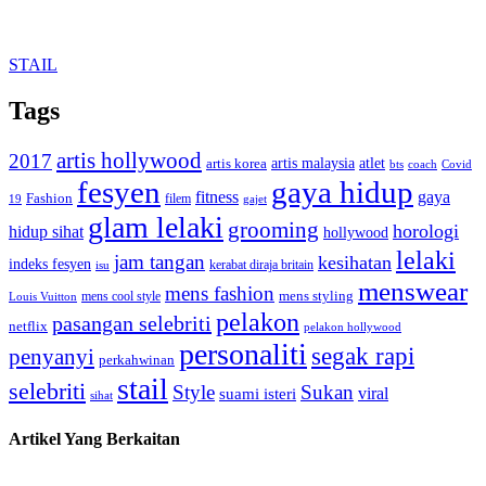
STAIL
Tags
artis hollywood
2017
artis malaysia
artis korea
atlet
bts
coach
Covid
fesyen
gaya hidup
gaya
fitness
Fashion
19
filem
gajet
glam lelaki
grooming
horologi
hidup sihat
hollywood
lelaki
jam tangan
kesihatan
indeks fesyen
kerabat diraja britain
isu
menswear
mens fashion
mens cool style
mens styling
Louis Vuitton
pelakon
pasangan selebriti
netflix
pelakon hollywood
personaliti
segak rapi
penyanyi
perkahwinan
stail
selebriti
Style
Sukan
viral
suami isteri
sihat
Artikel Yang Berkaitan