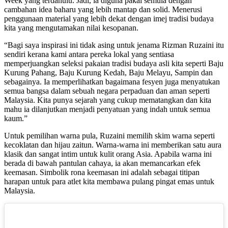
Week yang terdahulu. Jadi, ia diguna pakai semula dengan
cambahan idea baharu yang lebih mantap dan solid. Menerusi
penggunaan material yang lebih dekat dengan imej tradisi budaya
kita yang mengutamakan nilai kesopanan.
“Bagi saya inspirasi ini tidak asing untuk jenama Rizman Ruzaini itu
sendiri kerana kami antara pereka lokal yang sentiasa
memperjuangkan seleksi pakaian tradisi budaya asli kita seperti Baju
Kurung Pahang, Baju Kurung Kedah, Baju Melayu, Sampin dan
sebagainya. Ia memperlihatkan bagaimana fesyen juga menyatukan
semua bangsa dalam sebuah negara perpaduan dan aman seperti
Malaysia. Kita punya sejarah yang cukup mematangkan dan kita
mahu ia dilanjutkan menjadi penyatuan yang indah untuk semua
kaum.”
Untuk pemilihan warna pula, Ruzaini memilih skim warna seperti
kecoklatan dan hijau zaitun. Warna-warna ini memberikan satu aura
klasik dan sangat intim untuk kulit orang Asia. Apabila warna ini
berada di bawah pantulan cahaya, ia akan memancarkan efek
keemasan. Simbolik rona keemasan ini adalah sebagai titipan
harapan untuk para atlet kita membawa pulang pingat emas untuk
Malaysia.