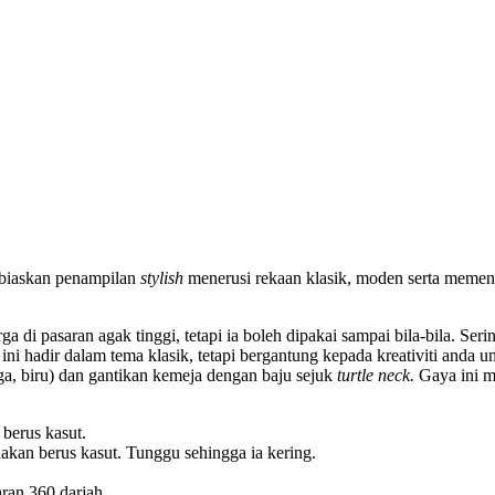
embiaskan penampilan
stylish
menerusi rekaan klasik, moden serta memen
a di pasaran agak tinggi, tetapi ia boleh dipakai sampai bila-bila. Ser
i hadir dalam tema klasik, tetapi bergantung kepada kreativiti anda un
a, biru) dan gantikan kemeja dengan baju sejuk
turtle neck.
Gaya ini m
 berus kasut.
kan berus kasut. Tunggu sehingga ia kering.
ran 360 darjah.