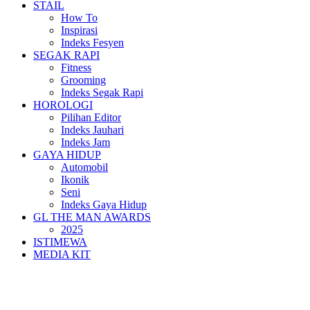
STAIL
How To
Inspirasi
Indeks Fesyen
SEGAK RAPI
Fitness
Grooming
Indeks Segak Rapi
HOROLOGI
Pilihan Editor
Indeks Jauhari
Indeks Jam
GAYA HIDUP
Automobil
Ikonik
Seni
Indeks Gaya Hidup
GL THE MAN AWARDS
2025
ISTIMEWA
MEDIA KIT