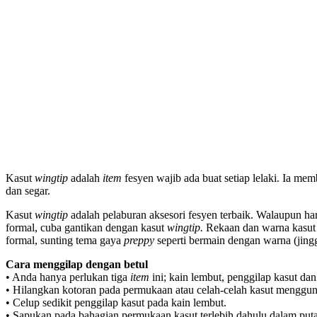
Kasut
wingtip
adalah
item
fesyen wajib ada buat setiap lelaki. Ia m
dan segar.
Kasut
wingtip
adalah pelaburan aksesori fesyen terbaik. Walaupun harg
formal, cuba gantikan dengan kasut
wingtip.
Rekaan dan warna kasut in
formal, sunting tema gaya
preppy
seperti bermain dengan warna (jingg
Cara menggilap dengan betul
• Anda hanya perlukan tiga
item
ini; kain lembut, penggilap kasut dan
• Hilangkan kotoran pada permukaan atau celah-celah kasut mengguna
• Celup sedikit penggilap kasut pada kain lembut.
• Sapukan pada bahagian permukaan kasut terlebih dahulu dalam puta