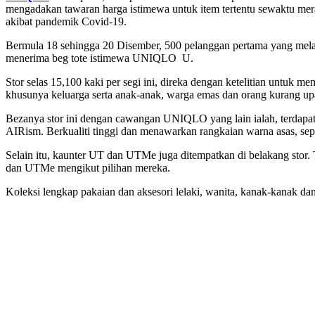
mengadakan tawaran harga istimewa untuk item tertentu sewaktu mer
akibat pandemik Covid-19.
Bermula 18 sehingga 20 Disember, 500 pelanggan pertama yang mela
menerima beg tote istimewa UNIQLO U.
Stor selas 15,100 kaki per segi ini, direka dengan ketelitian untuk
khusunya keluarga serta anak-anak, warga emas dan orang kurang up
Bezanya stor ini dengan cawangan UNIQLO yang lain ialah, terdapat
AIRism. Berkualiti tinggi dan menawarkan rangkaian warna asas, sepe
Selain itu, kaunter UT dan UTMe juga ditempatkan di belakang st
dan UTMe mengikut pilihan mereka.
Koleksi lengkap pakaian dan aksesori lelaki, wanita, kanak-kanak d