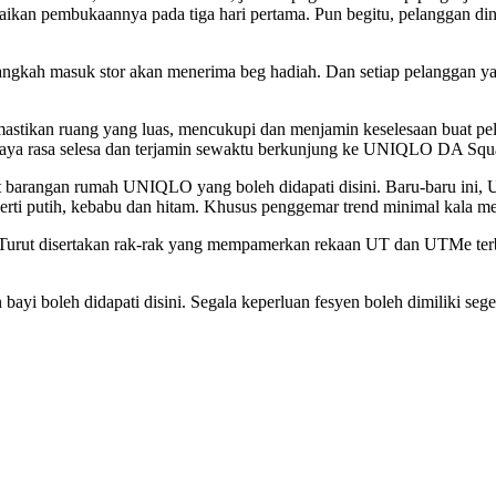
aikan pembukaannya pada tiga hari pertama. Pun begitu, pelanggan d
ngkah masuk stor akan menerima beg hadiah. Dan setiap pelanggan ya
 memastikan ruang yang luas, mencukupi dan menjamin keselesaan buat p
aya rasa selesa dan terjamin sewaktu berkunjung ke UNIQLO DA Squar
 barangan rumah UNIQLO yang boleh didapati disini. Baru-baru ini, 
rti putih, kebabu dan hitam. Khusus penggemar trend minimal kala men
or. Turut disertakan rak-rak yang mempamerkan rekaan UT dan UTMe 
an bayi boleh didapati disini. Segala keperluan fesyen boleh dimilik