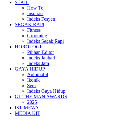
STAIL
How To
Inspirasi
Indeks Fesyen
SEGAK RAPI
Fitness
Grooming
Indeks Segak Rapi
HOROLOGI
Pilihan Editor
Indeks Jauhari
Indeks Jam
GAYA HIDUP
Automobil
Ikonik
Seni
Indeks Gaya Hidup
GL THE MAN AWARDS
2025
ISTIMEWA
MEDIA KIT