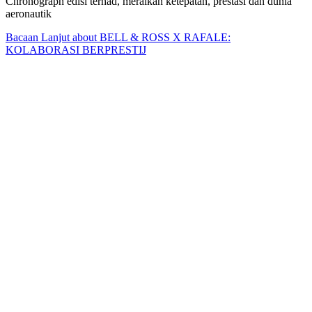
Chronograph edisi terhad, meraikan ketepatan, prestasi dan dunia
aeronautik
Bacaan Lanjut
about BELL & ROSS X RAFALE:
KOLABORASI BERPRESTIJ