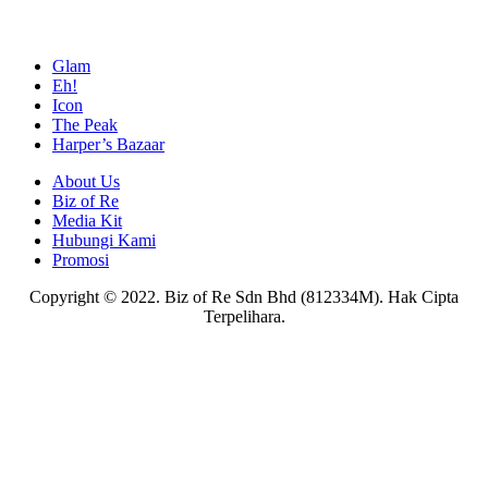
Glam
Eh!
Icon
The Peak
Harper’s Bazaar
About Us
Biz of Re
Media Kit
Hubungi Kami
Promosi
Copyright © 2022. Biz of Re Sdn Bhd (812334M). Hak Cipta
Terpelihara.