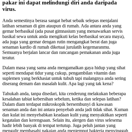
pakar ini dapat melindungi diri anda daripada
virus.
Anda semestinya berasa sangat hebat sebaik selepas menjalani
latihan senaman di gim ataupun di rumah. Ada antara anda yang
gemar berbasikal (ada pusat gimnasium yang menawarkan servis
basikal sewa untuk anda mengikuti kelas berbasikal secara maya),
ada juga yang gemar dengan rutin mengangkat berat dan juga
senaman kardio di rumah diketuai jurulatih kegemaranmu.
Semuanya berjalan lancar dan rancangan pemakanan anda juga
teratur.
Dalam masa yang sama anda mengamalkan gaya hidup yang sihat
seperti mendapat tidur yang cukup, pengambilan vitamin dan
suplemen yang berkhasiat untuk tubuh tapi malangnya anda sering
diserang demam dan masalah kulit. Apa lagi yang tak kena?
Tahukah anda, tanpa disedari, kita cenderung melakukan beberapa
kesalahan tabiat kebersihan sebelum, ketika dan selepas latihan?
Dalam diam terdapat mikroskopik bersembunyi di kawasan
senaman anda dan ini antara penyebab anda jadi tidak sihat. Kuman
dan kulat ini menyebabkan keadaan kulit yang menyakitkan seperti
kegatalan dan kerengsaan. Selain itu, alergen dan virus selesema
hadir lebih banyak di tempat tertutup. Juga peluh jantan yang
mengalir membasahi pakaian anda menjemput bakteria menyinggah