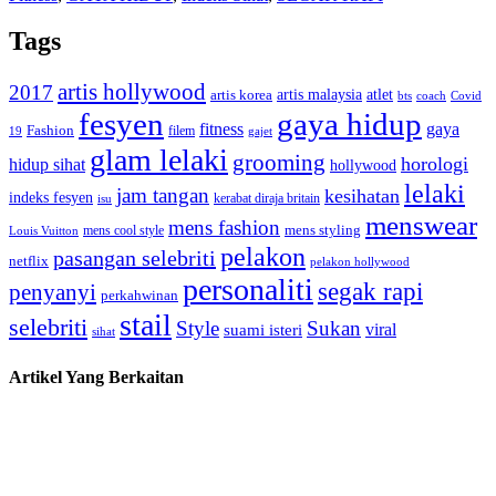
Tags
artis hollywood
2017
artis malaysia
artis korea
atlet
bts
coach
Covid
fesyen
gaya hidup
gaya
fitness
Fashion
19
filem
gajet
glam lelaki
grooming
horologi
hidup sihat
hollywood
lelaki
jam tangan
kesihatan
indeks fesyen
kerabat diraja britain
isu
menswear
mens fashion
mens cool style
mens styling
Louis Vuitton
pelakon
pasangan selebriti
netflix
pelakon hollywood
personaliti
segak rapi
penyanyi
perkahwinan
stail
selebriti
Style
Sukan
viral
suami isteri
sihat
Artikel Yang Berkaitan