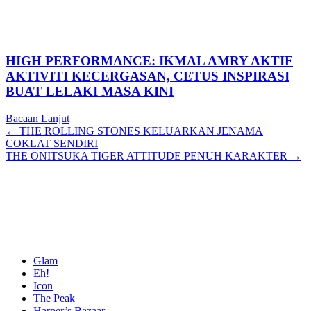
HIGH PERFORMANCE: IKMAL AMRY AKTIF
AKTIVITI KECERGASAN, CETUS INSPIRASI
BUAT LELAKI MASA KINI
Bacaan Lanjut
Posts
← THE ROLLING STONES KELUARKAN JENAMA
COKLAT SENDIRI
navigation
THE ONITSUKA TIGER ATTITUDE PENUH KARAKTER →
Glam
Eh!
Icon
The Peak
Harper’s Bazaar