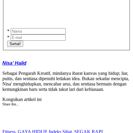
*
*
Sertai!
Nisa' Halid
Sebagai Pengarah Kreatif, mindanya ibarat kanvas yang hidup; liar,
puitis, dan sentiasa dipenuhi ledakan idea. Bukan sekadar mencipta,
Nisa' menghidupkan, mencabar arus, dan sentiasa bermain dengan
kemungkinan baru serta tidak takut lari dari kebiasaan.
Kongsikan artikel ini
Share this...
Fitness
,
GAYA HIDUP
,
Indeks Sihat
,
SEGAK RAPI