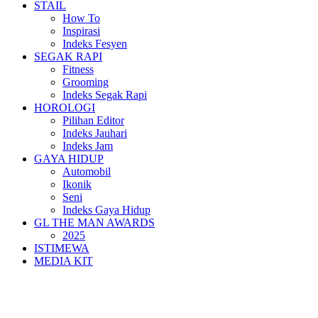
STAIL
How To
Inspirasi
Indeks Fesyen
SEGAK RAPI
Fitness
Grooming
Indeks Segak Rapi
HOROLOGI
Pilihan Editor
Indeks Jauhari
Indeks Jam
GAYA HIDUP
Automobil
Ikonik
Seni
Indeks Gaya Hidup
GL THE MAN AWARDS
2025
ISTIMEWA
MEDIA KIT