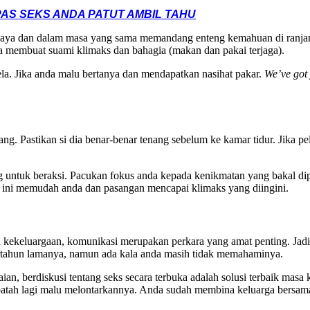
AS SEKS ANDA PATUT AMBIL TAHU
rjaya dan dalam masa yang sama memandang enteng kemahuan di ranjan
a membuat suami klimaks dan bahagia (makan dan pakai terjaga).
ela. Jika anda malu bertanya dan mendapatkan nasihat pakar.
We’ve got
ang. Pastikan si dia benar-benar tenang sebelum ke kamar tidur. Jika p
ng untuk beraksi. Pacukan fokus anda kepada kenikmatan yang bakal d
 ini memudah anda dan pasangan mencapai klimaks yang diingini.
pun kekeluargaan, komunikasi merupakan perkara yang amat penting. Jad
rtahun lamanya, namun ada kala anda masih tidak memahaminya.
ian, berdiskusi tentang seks secara terbuka adalah solusi terbaik mas
h lagi malu melontarkannya. Anda sudah membina keluarga bersama, ja