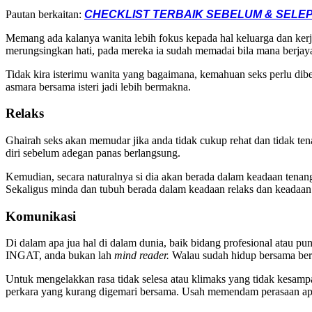
Pautan berkaitan:
CHECKLIST TERBAIK SEBELUM & SELEP
Memang ada kalanya wanita lebih fokus kepada hal keluarga dan ke
merungsingkan hati, pada mereka ia sudah memadai bila mana berjay
Tidak kira isterimu wanita yang bagaimana, kemahuan seks perlu dib
asmara bersama isteri jadi lebih bermakna.
Relaks
Ghairah seks akan memudar jika anda tidak cukup rehat dan tidak ten
diri sebelum adegan panas berlangsung.
Kemudian, secara naturalnya si dia akan berada dalam keadaan tena
Sekaligus minda dan tubuh berada dalam keadaan relaks dan keadaan
Komunikasi
Di dalam apa jua hal di dalam dunia, baik bidang profesional atau 
INGAT, anda bukan lah
mind reader.
Walau sudah hidup bersama be
Untuk mengelakkan rasa tidak selesa atau klimaks yang tidak kesampa
perkara yang kurang digemari bersama. Usah memendam perasaan apata