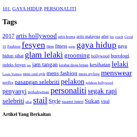
101
,
GAYA HIDUP
,
PERSONALITI
Tags
artis hollywood
2017
artis malaysia
artis korea
atlet
bts
coach
Covid
fesyen
gaya hidup
gaya
fitness
Fashion
19
filem
gajet
glam lelaki
grooming
horologi
hidup sihat
hollywood
lelaki
jam tangan
kesihatan
indeks fesyen
kerabat diraja britain
isu
menswear
mens fashion
mens cool style
mens styling
Louis Vuitton
pelakon
pasangan selebriti
netflix
pelakon hollywood
personaliti
segak rapi
penyanyi
perkahwinan
stail
selebriti
Style
Sukan
viral
suami isteri
sihat
Artikel Yang Berkaitan