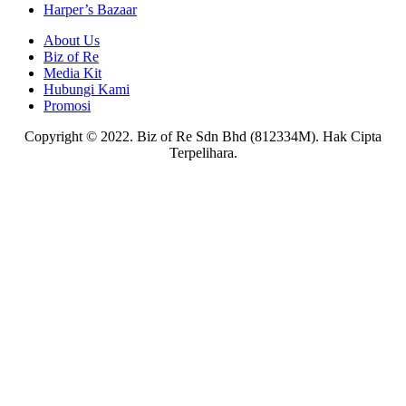
Harper’s Bazaar
About Us
Biz of Re
Media Kit
Hubungi Kami
Promosi
Copyright © 2022. Biz of Re Sdn Bhd (812334M). Hak Cipta
Terpelihara.