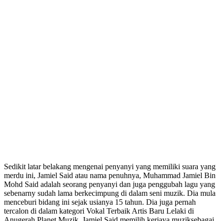
Sedikit latar belakang mengenai penyanyi yang memiliki suara yang
merdu ini, Jamiel Said atau nama penuhnya, Muhammad Jamiel Bin
Mohd Said adalah seorang penyanyi dan juga penggubah lagu yang
sebenarny sudah lama berkecimpung di dalam seni muzik. Dia mula
menceburi bidang ini sejak usianya 15 tahun. Dia juga pernah
tercalon di dalam kategori Vokal Terbaik Artis Baru Lelaki di
Anugerah Planet Muzik. Jamiel Said memilih kerjaya muziksebagai