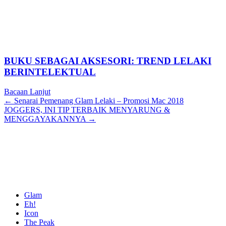
BUKU SEBAGAI AKSESORI: TREND LELAKI
BERINTELEKTUAL
Bacaan Lanjut
Posts
← Senarai Pemenang Glam Lelaki – Promosi Mac 2018
JOGGERS, INI TIP TERBAIK MENYARUNG &
navigation
MENGGAYAKANNYA →
Glam
Eh!
Icon
The Peak