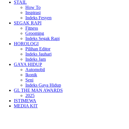
STAIL
How To
Inspirasi
Indeks Fesyen
SEGAK RAPI
Fitness
Grooming
Indeks Segak Rapi
HOROLOGI
Pilihan Editor
Indeks Jauhari
Indeks Jam
GAYA HIDUP
Automobil
Ikonik
Seni
Indeks Gaya Hidup
GL THE MAN AWARDS
2025
ISTIMEWA
MEDIA KIT