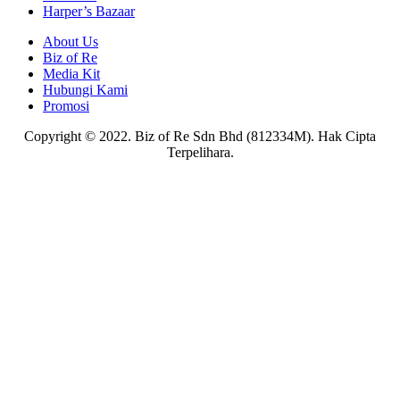
Harper’s Bazaar
About Us
Biz of Re
Media Kit
Hubungi Kami
Promosi
Copyright © 2022. Biz of Re Sdn Bhd (812334M). Hak Cipta
Terpelihara.