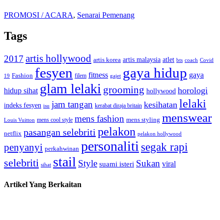
PROMOSI / ACARA
,
Senarai Pemenang
Tags
artis hollywood
2017
artis malaysia
artis korea
atlet
bts
coach
Covid
fesyen
gaya hidup
gaya
fitness
Fashion
19
filem
gajet
glam lelaki
grooming
horologi
hidup sihat
hollywood
lelaki
jam tangan
kesihatan
indeks fesyen
kerabat diraja britain
isu
menswear
mens fashion
mens cool style
mens styling
Louis Vuitton
pelakon
pasangan selebriti
netflix
pelakon hollywood
personaliti
segak rapi
penyanyi
perkahwinan
stail
selebriti
Style
Sukan
viral
suami isteri
sihat
Artikel Yang Berkaitan