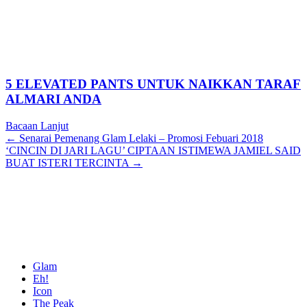
5 ELEVATED PANTS UNTUK NAIKKAN TARAF
ALMARI ANDA
Bacaan Lanjut
Posts
← Senarai Pemenang Glam Lelaki – Promosi Febuari 2018
‘CINCIN DI JARI LAGU’ CIPTAAN ISTIMEWA JAMIEL SAID
navigation
BUAT ISTERI TERCINTA →
Glam
Eh!
Icon
The Peak