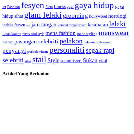
fesyen
gaya hidup
gaya
fitness
Fashion
19
filem
gajet
glam lelaki
grooming
horologi
hidup sihat
hollywood
lelaki
jam tangan
kesihatan
indeks fesyen
kerabat diraja britain
isu
menswear
mens fashion
mens cool style
mens styling
Louis Vuitton
pelakon
pasangan selebriti
netflix
pelakon hollywood
personaliti
segak rapi
penyanyi
perkahwinan
stail
selebriti
Style
Sukan
viral
suami isteri
sihat
Artikel Yang Berkaitan