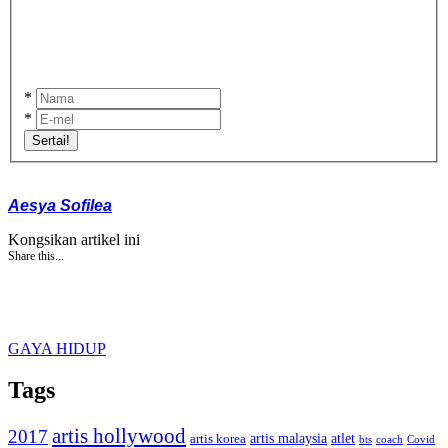
*
*
Sertai!
Aesya Sofilea
Kongsikan artikel ini
Share this...
GAYA HIDUP
Tags
artis hollywood
2017
artis malaysia
artis korea
atlet
bts
coach
Covid