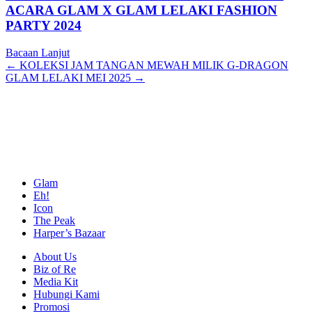
ACARA GLAM X GLAM LELAKI FASHION
PARTY 2024
Bacaan Lanjut
Posts
← KOLEKSI JAM TANGAN MEWAH MILIK G-DRAGON
GLAM LELAKI MEI 2025 →
navigation
Glam
Eh!
Icon
The Peak
Harper’s Bazaar
About Us
Biz of Re
Media Kit
Hubungi Kami
Promosi