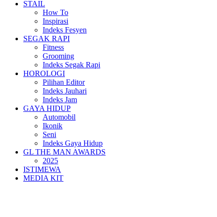
STAIL
How To
Inspirasi
Indeks Fesyen
SEGAK RAPI
Fitness
Grooming
Indeks Segak Rapi
HOROLOGI
Pilihan Editor
Indeks Jauhari
Indeks Jam
GAYA HIDUP
Automobil
Ikonik
Seni
Indeks Gaya Hidup
GL THE MAN AWARDS
2025
ISTIMEWA
MEDIA KIT