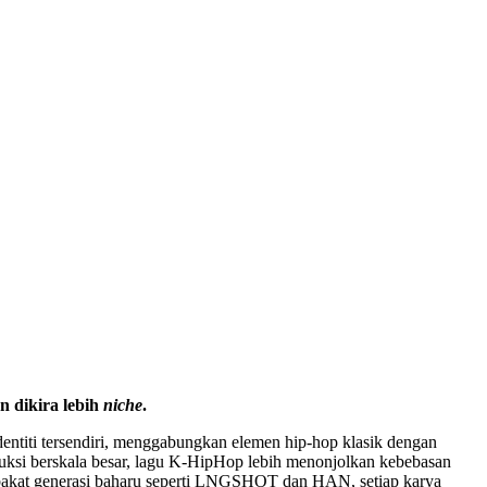
 dikira lebih
niche
.
entiti tersendiri, menggabungkan elemen hip-hop klasik dengan
duksi berskala besar, lagu K-HipHop lebih menonjolkan kebebasan
da bakat generasi baharu seperti LNGSHOT dan HAN, setiap karya