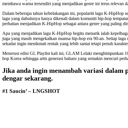
membawa warna tersendiri yang menjadikan genre ini terus relevan da
Dalam beberapa tahun kebelakangan ini, populariti lagu K-HipHop s
lagu yang dahulunya hanya dikenali dalam komuniti hip-hop tempatan
perhatian menjadikan K-HipHop sebagai antara genre yang paling din
Apa yang menjadikan lagu K-HipHop begitu menarik ialah kepelbagai
juga yang masih mengekalkan nuansa hip-hop era 90-an. Setiap la
sekadar ingin menikmati rentak yang lebih santai tetapi penuh karakter
Menerusi edisi GL Playlist kali ini, GLAM Lelaki menghimpunkan 10
hop Korea sehingga artis generasi baharu yang semakin mencuri perhat
Jika anda ingin menambah variasi dalam p
dengar sekarang.
#1 Saucin’ – LNGSHOT