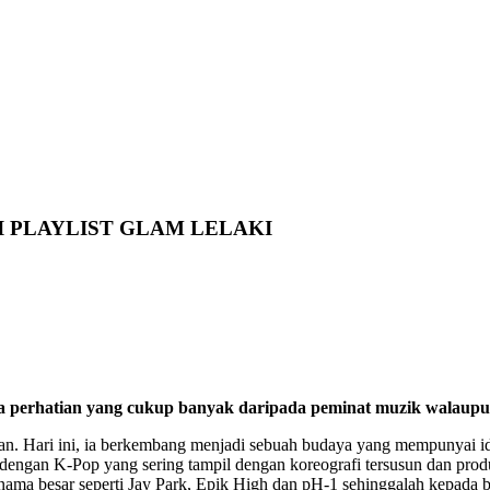
I PLAYLIST GLAM LELAKI
ma perhatian yang cukup banyak daripada peminat muzik walaupun
tan. Hari ini, ia berkembang menjadi sebuah budaya yang mempunyai id
 dengan K-Pop yang sering tampil dengan koreografi tersusun dan pro
nama-nama besar seperti Jay Park, Epik High dan pH-1 sehinggalah kepa