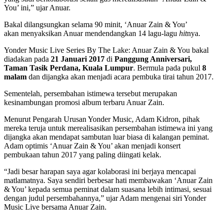
You’ ini,” ujar Anuar.
Bakal dilangsungkan selama 90 minit, ‘Anuar Zain & You’
akan menyaksikan Anuar mendendangkan 14 lagu-lagu
hit
nya.
Yonder Music Live Series By The Lake: Anuar Zain & You bakal
diadakan pada
21 Januari 2017
di
Panggung Anniversari,
Taman Tasik Perdana, Kuala Lumpur
. Bermula pada pukul
8
malam
dan dijangka akan menjadi acara pembuka tirai tahun 2017.
Sementelah, persembahan istimewa tersebut merupakan
kesinambungan promosi album terbaru Anuar Zain.
Menurut Pengarah Urusan Yonder Music, Adam Kidron, pihak
mereka teruja untuk merealisasikan persembahan istimewa ini yang
dijangka akan mendapat sambutan luar biasa di kalangan peminat.
Adam optimis ‘Anuar Zain & You’ akan menjadi konsert
pembukaan tahun 2017 yang paling diingati kelak.
“Jadi besar harapan saya agar kolaborasi ini berjaya mencapai
matlamatnya. Saya sendiri berbesar hati membawakan ‘Anuar Zain
& You’ kepada semua peminat dalam suasana lebih intimasi, sesuai
dengan judul persembahannya,” ujar Adam mengenai siri Yonder
Music Live bersama Anuar Zain.