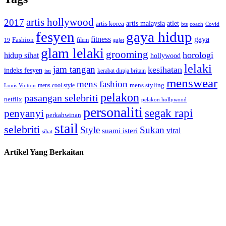
artis hollywood
2017
artis malaysia
artis korea
atlet
bts
coach
Covid
fesyen
gaya hidup
gaya
fitness
Fashion
19
filem
gajet
glam lelaki
grooming
horologi
hidup sihat
hollywood
lelaki
jam tangan
kesihatan
indeks fesyen
kerabat diraja britain
isu
menswear
mens fashion
mens cool style
mens styling
Louis Vuitton
pelakon
pasangan selebriti
netflix
pelakon hollywood
personaliti
segak rapi
penyanyi
perkahwinan
stail
selebriti
Style
Sukan
viral
suami isteri
sihat
Artikel Yang Berkaitan