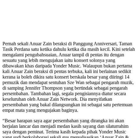
Pernah sekali Anuar Zain beraksi di Panggung Anniversari, Taman
Tasik Perdana satu ketika dahulu ketika dia masih kecil. Kini setelah
mengalami pengubahsuaian, Anuar tampil di pentas itu dengan
sesuatu yang lebih mengujakan iaitu konsert solonya yang
dibawakan khas daripada Yonder Music. Walaupun bukan pertama
kali Anuar Zain beraksi di pentas terbuka, kali ini berlainan sedikit
kerana ia boleh dikira satu konsert berskala besar yang diiringi 14
pemuzik dan mendapat sentuhan Sze Wan sebagai pengarah muzik,
di samping Jennifer Thompson yang bertindak sebagai pengarah
persembahan. Tambahan lagi, segala pengisiannya diatur secara
keseluruhan oleh Anuar Zain Network. Dia menyifatkan
persembahan yang bakal dilangsungkan ini sebagai satu pertemuan
empat mata yang mengujakan baginya.
“Besar harapan saya agar persembahan yang dirangka ini akan
berjalan lancar dan menjadi medan kasih sayang dan silaturrahim
saya dengan peminat. Terima kasih kepada pihak Yonder Music
yang sudi berkolaborasi sekali gus merealisasikan ‘Anuar Zain &