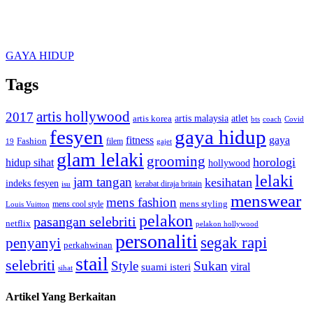
GAYA HIDUP
Tags
artis hollywood
2017
artis malaysia
artis korea
atlet
bts
coach
Covid
fesyen
gaya hidup
gaya
fitness
Fashion
19
filem
gajet
glam lelaki
grooming
horologi
hidup sihat
hollywood
lelaki
jam tangan
kesihatan
indeks fesyen
kerabat diraja britain
isu
menswear
mens fashion
mens cool style
mens styling
Louis Vuitton
pelakon
pasangan selebriti
netflix
pelakon hollywood
personaliti
segak rapi
penyanyi
perkahwinan
stail
selebriti
Style
Sukan
viral
suami isteri
sihat
Artikel Yang Berkaitan