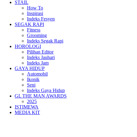
STAIL
How To
Inspirasi
Indeks Fesyen
SEGAK RAPI
Fitness
Grooming
Indeks Segak Rapi
HOROLOGI
Pilihan Editor
Indeks Jauhari
Indeks Jam
GAYA HIDUP
Automobil
Ikonik
Seni
Indeks Gaya Hidup
GL THE MAN AWARDS
2025
ISTIMEWA
MEDIA KIT