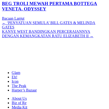
BEG TROLI MEWAH PERTAMA BOTTEGA
VENETA, ODYSSEY
Bacaan Lanjut
Posts
← ‘PENYATUAN SEMULA’ BILL GATES & MELINDA
GATES
navigation
KANYE WEST BANDINGKAN PERCERAIANNYA
DENGAN KEMANGKATAN RATU ELIZABETH II →
Glam
Eh!
Icon
The Peak
Harper’s Bazaar
About Us
Biz of Re
Media Kit