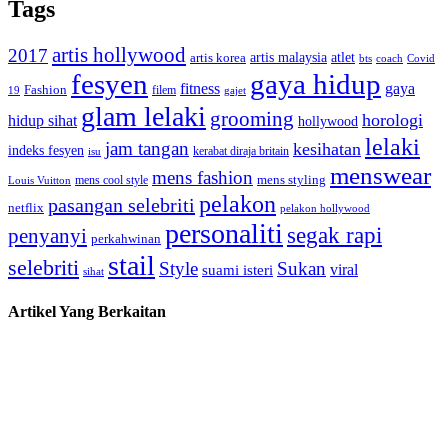
Tags
artis hollywood
2017
artis malaysia
artis korea
atlet
bts
coach
Covid
fesyen
gaya hidup
gaya
fitness
Fashion
19
filem
gajet
glam lelaki
grooming
horologi
hidup sihat
hollywood
lelaki
jam tangan
kesihatan
indeks fesyen
kerabat diraja britain
isu
menswear
mens fashion
mens cool style
mens styling
Louis Vuitton
pelakon
pasangan selebriti
netflix
pelakon hollywood
personaliti
segak rapi
penyanyi
perkahwinan
stail
selebriti
Style
Sukan
viral
suami isteri
sihat
Artikel Yang Berkaitan