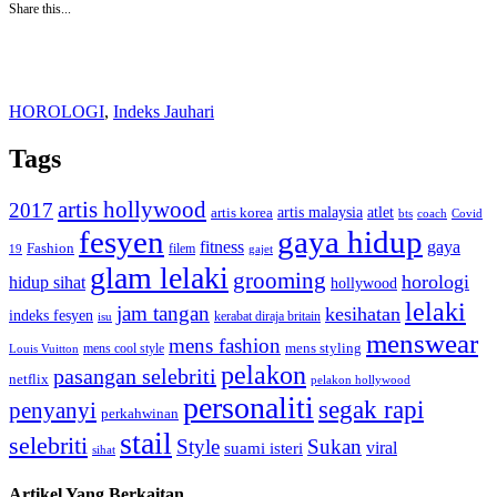
Share this...
HOROLOGI
,
Indeks Jauhari
Tags
artis hollywood
2017
artis malaysia
artis korea
atlet
bts
coach
Covid
fesyen
gaya hidup
gaya
fitness
Fashion
19
filem
gajet
glam lelaki
grooming
horologi
hidup sihat
hollywood
lelaki
jam tangan
kesihatan
indeks fesyen
kerabat diraja britain
isu
menswear
mens fashion
mens cool style
mens styling
Louis Vuitton
pelakon
pasangan selebriti
netflix
pelakon hollywood
personaliti
segak rapi
penyanyi
perkahwinan
stail
selebriti
Style
Sukan
viral
suami isteri
sihat
Artikel Yang Berkaitan