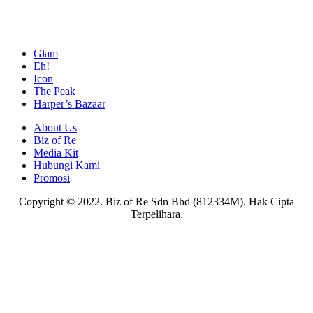
Glam
Eh!
Icon
The Peak
Harper’s Bazaar
About Us
Biz of Re
Media Kit
Hubungi Kami
Promosi
Copyright © 2022. Biz of Re Sdn Bhd (812334M). Hak Cipta
Terpelihara.