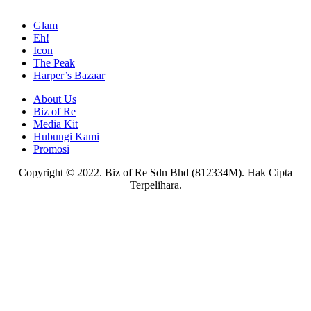
Glam
Eh!
Icon
The Peak
Harper’s Bazaar
About Us
Biz of Re
Media Kit
Hubungi Kami
Promosi
Copyright © 2022. Biz of Re Sdn Bhd (812334M). Hak Cipta
Terpelihara.