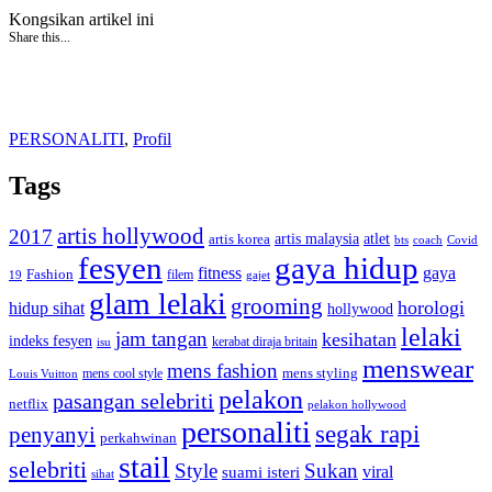
Kongsikan artikel ini
Share this...
PERSONALITI
,
Profil
Tags
artis hollywood
2017
artis malaysia
artis korea
atlet
bts
coach
Covid
fesyen
gaya hidup
gaya
fitness
Fashion
19
filem
gajet
glam lelaki
grooming
horologi
hidup sihat
hollywood
lelaki
jam tangan
kesihatan
indeks fesyen
kerabat diraja britain
isu
menswear
mens fashion
mens cool style
mens styling
Louis Vuitton
pelakon
pasangan selebriti
netflix
pelakon hollywood
personaliti
segak rapi
penyanyi
perkahwinan
stail
selebriti
Style
Sukan
viral
suami isteri
sihat