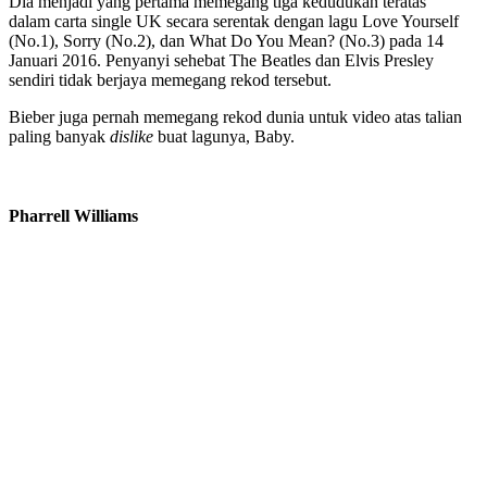
Dia menjadi yang pertama memegang tiga kedudukan teratas
dalam carta single UK secara serentak dengan lagu Love Yourself
(No.1), Sorry (No.2), dan What Do You Mean? (No.3) pada 14
Januari 2016. Penyanyi sehebat The Beatles dan Elvis Presley
sendiri tidak berjaya memegang rekod tersebut.
Bieber juga pernah memegang rekod dunia untuk video atas talian
paling banyak
dislike
buat lagunya, Baby.
Pharrell Williams