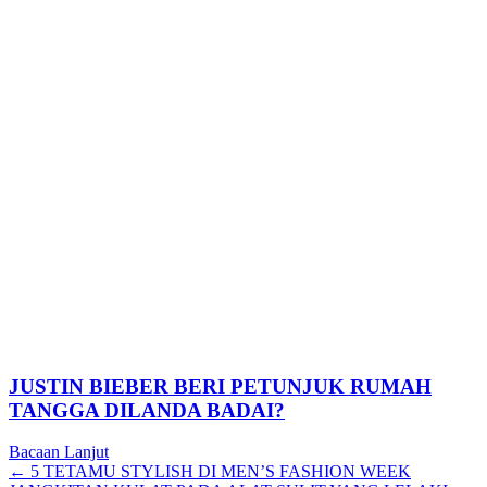
JUSTIN BIEBER BERI PETUNJUK RUMAH
TANGGA DILANDA BADAI?
Bacaan Lanjut
Posts
← 5 TETAMU STYLISH DI MEN’S FASHION WEEK