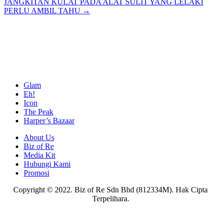
JANGKITAN KULAT PADA ALAT SULIT YANG LELAKI
navigation
PERLU AMBIL TAHU →
Glam
Eh!
Icon
The Peak
Harper’s Bazaar
About Us
Biz of Re
Media Kit
Hubungi Kami
Promosi
Copyright © 2022. Biz of Re Sdn Bhd (812334M). Hak Cipta
Terpelihara.