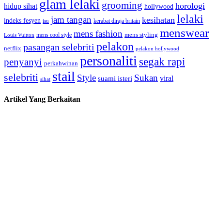
glam lelaki
grooming
horologi
hidup sihat
hollywood
lelaki
jam tangan
kesihatan
indeks fesyen
kerabat diraja britain
isu
menswear
mens fashion
mens cool style
mens styling
Louis Vuitton
pelakon
pasangan selebriti
netflix
pelakon hollywood
personaliti
segak rapi
penyanyi
perkahwinan
stail
selebriti
Style
Sukan
viral
suami isteri
sihat
Artikel Yang Berkaitan