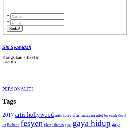
*
*
Sertai!
Siti Syahidah
Kongsikan artikel ini
Share this...
PERSONALITI
Tags
artis hollywood
2017
artis malaysia
artis korea
atlet
bts
coach
Covid
fesyen
gaya hidup
gaya
fitness
Fashion
19
filem
gajet