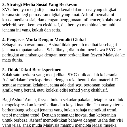
3. Strategi Media Sosial Yang Berkesan
SVG berjaya menjadi jenama terkenal dalam masa yang singkat
kerana strategi pemasaran digital yang kuat. Ashraf memahami
kuasa media sosial, dan dengan penggunaan influencer, kolaborasi
selebriti, serta kempen eksklusif, dia berjaya membina komuniti
jenama ini yang kukuh dan setia.
4. Pengasas Muda Dengan Mentaliti Global
Sebagai usahawan muda, Ashraf tidak pernah melihat ia sebagai
jenama tempatan sahaja. Sebaliknya, dia mahu membawa SVG ke
peringkat antarabangsa dengan memperkenalkan fesyen Malaysia ke
mata dunia.
5. Tidak Takut Bereksperimen
Salah satu perkara yang menjadikan SVG unik adalah keberanian
Ashraf dalam bereksperimen dengan reka bentuk dan material. Dia
sentiasa mencari kelainan, sama ada dari segi potongan pakaian,
grafik yang berani, atau koleksi edisi terhad yang eksklusif.
Bagi Ashraf Anuar, fesyen bukan sekadar pakaian, tetapi cara untuk
mengekspresikan keperibadian dan keyakinan diri. Jenamanya terus
berkembang sebagai jenama yang bukan sahaja mengikuti trend,
tetapi mencipta trend. Dengan semangat inovasi dan keberanian
untuk berbeza, Ashraf membuktikan bahawa dengan usaha dan visi
yang jelas, anak muda Malaysia mampu mencipta legasi mereka