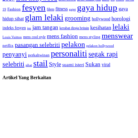
fesyen
gaya hidup
gaya
fitness
Fashion
19
filem
gajet
glam lelaki
grooming
horologi
hidup sihat
hollywood
lelaki
jam tangan
kesihatan
indeks fesyen
kerabat diraja britain
isu
menswear
mens fashion
mens cool style
mens styling
Louis Vuitton
pelakon
pasangan selebriti
netflix
pelakon hollywood
personaliti
segak rapi
penyanyi
perkahwinan
stail
selebriti
Style
Sukan
viral
suami isteri
sihat
Artikel Yang Berkaitan