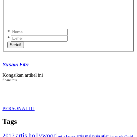
*
*
Sertai!
Yusairi Fitri
Kongsikan artikel ini
Share this...
PERSONALITI
Tags
artis hollywood
2017
artis malaysia
artis korea
atlet
bts
coach
Covid