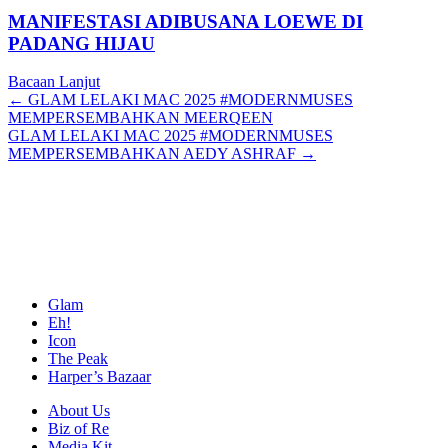
MANIFESTASI ADIBUSANA LOEWE DI
PADANG HIJAU
Bacaan Lanjut
Posts
← GLAM LELAKI MAC 2025 #MODERNMUSES
MEMPERSEMBAHKAN MEERQEEN
navigation
GLAM LELAKI MAC 2025 #MODERNMUSES
MEMPERSEMBAHKAN AEDY ASHRAF →
Glam
Eh!
Icon
The Peak
Harper’s Bazaar
About Us
Biz of Re
Media Kit