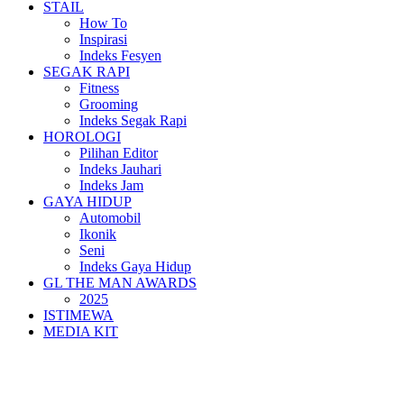
STAIL
How To
Inspirasi
Indeks Fesyen
SEGAK RAPI
Fitness
Grooming
Indeks Segak Rapi
HOROLOGI
Pilihan Editor
Indeks Jauhari
Indeks Jam
GAYA HIDUP
Automobil
Ikonik
Seni
Indeks Gaya Hidup
GL THE MAN AWARDS
2025
ISTIMEWA
MEDIA KIT