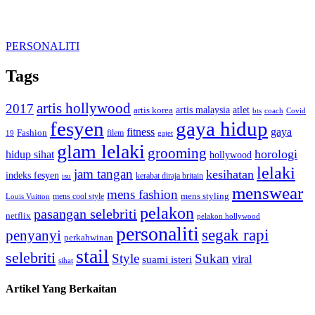
PERSONALITI
Tags
artis hollywood
2017
artis malaysia
artis korea
atlet
bts
coach
Covid
fesyen
gaya hidup
gaya
fitness
Fashion
19
filem
gajet
glam lelaki
grooming
horologi
hidup sihat
hollywood
lelaki
jam tangan
kesihatan
indeks fesyen
kerabat diraja britain
isu
menswear
mens fashion
mens cool style
mens styling
Louis Vuitton
pelakon
pasangan selebriti
netflix
pelakon hollywood
personaliti
segak rapi
penyanyi
perkahwinan
stail
selebriti
Style
Sukan
viral
suami isteri
sihat
Artikel Yang Berkaitan