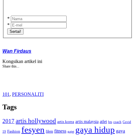
*
*
Sertai!
Wan Firdaus
Kongsikan artikel ini
Share this...
101
,
PERSONALITI
Tags
artis hollywood
2017
artis malaysia
artis korea
atlet
bts
coach
Covid
fesyen
gaya hidup
gaya
fitness
Fashion
19
filem
gajet