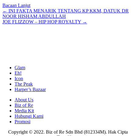
Bacaan Lanjut
Posts
← INI FAKTA MENARIK TENTANG KP KKM, DATUK DR
NOOR HISHAM ABDULLAH
navigation
JOE FLIZZOW – HIP HOP ROYALTY →
Glam
Eh!
Icon
The Peak
Harper’s Bazaar
About Us
Biz of Re
Media Kit
Hubungi Kami
Promosi
Copyright © 2022. Biz of Re Sdn Bhd (812334M). Hak Cipta