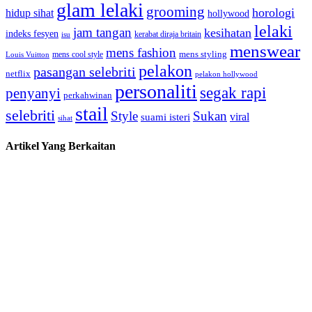
glam lelaki
grooming
horologi
hidup sihat
hollywood
lelaki
jam tangan
kesihatan
indeks fesyen
kerabat diraja britain
isu
menswear
mens fashion
mens cool style
mens styling
Louis Vuitton
pelakon
pasangan selebriti
netflix
pelakon hollywood
personaliti
segak rapi
penyanyi
perkahwinan
stail
selebriti
Style
Sukan
viral
suami isteri
sihat
Artikel Yang Berkaitan