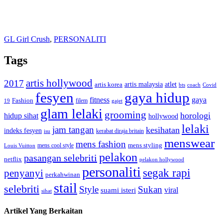
GL Girl Crush
,
PERSONALITI
Tags
artis hollywood
2017
artis malaysia
artis korea
atlet
bts
coach
Covid
fesyen
gaya hidup
gaya
fitness
Fashion
19
filem
gajet
glam lelaki
grooming
horologi
hidup sihat
hollywood
lelaki
jam tangan
kesihatan
indeks fesyen
kerabat diraja britain
isu
menswear
mens fashion
mens cool style
mens styling
Louis Vuitton
pelakon
pasangan selebriti
netflix
pelakon hollywood
personaliti
segak rapi
penyanyi
perkahwinan
stail
selebriti
Style
Sukan
viral
suami isteri
sihat
Artikel Yang Berkaitan