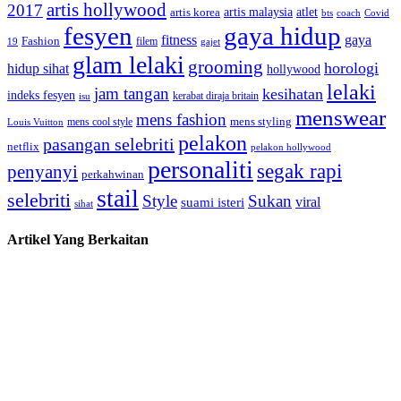
artis hollywood
2017
artis malaysia
artis korea
atlet
bts
coach
Covid
fesyen
gaya hidup
gaya
fitness
Fashion
19
filem
gajet
glam lelaki
grooming
horologi
hidup sihat
hollywood
lelaki
jam tangan
kesihatan
indeks fesyen
kerabat diraja britain
isu
menswear
mens fashion
mens cool style
mens styling
Louis Vuitton
pelakon
pasangan selebriti
netflix
pelakon hollywood
personaliti
segak rapi
penyanyi
perkahwinan
stail
selebriti
Style
Sukan
viral
suami isteri
sihat
Artikel Yang Berkaitan