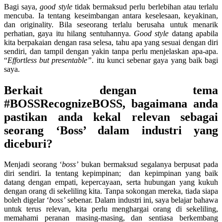
Bagi saya,
good style
tidak bermaksud perlu berlebihan atau terlalu
mencuba. Ia tentang keseimbangan antara keselesaan, keyakinan,
dan originality. Bila seseorang terlalu berusaha untuk menarik
perhatian, gaya itu hilang sentuhannya.
Good style
datang apabila
kita berpakaian dengan rasa selesa, tahu apa yang sesuai dengan diri
sendiri, dan tampil dengan yakin tanpa perlu menjelaskan apa-apa.
“
Effortless but presentable”
. itu kunci sebenar gaya yang baik bagi
saya.
Berkait dengan tema
#BOSSRecognizeBOSS, bagaimana anda
pastikan anda kekal relevan sebagai
seorang ‘Boss’ dalam industri yang
diceburi?
Menjadi seorang ‘
boss’
bukan bermaksud segalanya berpusat pada
diri sendiri. Ia tentang kepimpinan; dan kepimpinan yang baik
datang dengan empati, kepercayaan, serta hubungan yang kukuh
dengan orang di sekeliling kita. Tanpa sokongan mereka, tiada siapa
boleh digelar ‘
boss’
sebenar. Dalam industri ini, saya belajar bahawa
untuk terus relevan, kita perlu menghargai orang di sekeliling,
memahami peranan masing-masing, dan sentiasa berkembang