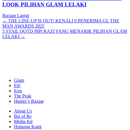
LOOK PILIHAN GLAM LELAKI
Bacaan Lanjut
Posts
← THE LINE-UP IS OUT! KENALI 9 PENERIMA GL THE
MAN AWARDS 2025
navigation
5 STAIL OOTD PIPI RAZI YANG MENARIK PILIHAN GLAM
LELAKI →
Glam
Eh!
Icon
The Peak
Harper’s Bazaar
About Us
Biz of Re
Media Kit
Hubungi Kami