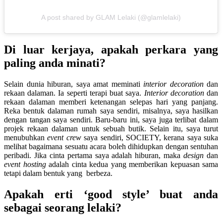
A post shared by GLAM Lelaki (@glamlelaki)
Di luar kerjaya, apakah perkara yang
paling anda minati?
Selain dunia hiburan, saya amat meminati
interior decoration
dan
rekaan dalaman. Ia seperti terapi buat saya.
Interior decoration
dan
rekaan dalaman memberi ketenangan selepas hari yang panjang.
Reka bentuk dalaman rumah saya sendiri, misalnya, saya hasilkan
dengan tangan saya sendiri. Baru-baru ini, saya juga terlibat dalam
projek rekaan dalaman untuk sebuah butik. Selain itu, saya turut
menubuhkan
event crew
saya sendiri, SOCIETY, kerana saya suka
melihat bagaimana sesuatu acara boleh dihidupkan dengan sentuhan
peribadi. Jika cinta pertama saya adalah hiburan, maka
design
dan
event hosting
adalah cinta kedua yang memberikan kepuasan sama
tetapi dalam bentuk yang berbeza.
Apakah erti ‘good style’ buat anda
sebagai seorang lelaki?