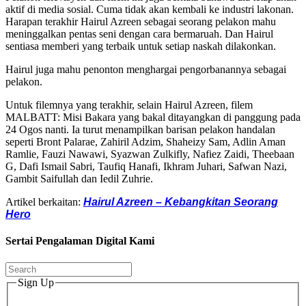
aktif di media sosial. Cuma tidak akan kembali ke industri lakonan.
Harapan terakhir Hairul Azreen sebagai seorang pelakon mahu
meninggalkan pentas seni dengan cara bermaruah. Dan Hairul
sentiasa memberi yang terbaik untuk setiap naskah dilakonkan.
Hairul juga mahu penonton menghargai pengorbanannya sebagai
pelakon.
Untuk filemnya yang terakhir, selain Hairul Azreen, filem
MALBATT: Misi Bakara yang bakal ditayangkan di panggung pada
24 Ogos nanti. Ia turut menampilkan barisan pelakon handalan
seperti Bront Palarae, Zahiril Adzim, Shaheizy Sam, Adlin Aman
Ramlie, Fauzi Nawawi, Syazwan Zulkifly, Nafiez Zaidi, Theebaan
G, Dafi Ismail Sabri, Taufiq Hanafi, Ikhram Juhari, Safwan Nazi,
Gambit Saifullah dan Iedil Zuhrie.
Artikel berkaitan:
Hairul Azreen – Kebangkitan Seorang
Hero
Sertai Pengalaman Digital Kami
Sign Up