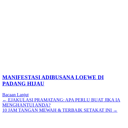
MANIFESTASI ADIBUSANA LOEWE DI
PADANG HIJAU
Bacaan Lanjut
Posts
← EJAKULASI PRAMATANG: APA PERLU BUAT JIKA IA
MENGHANTUI ANDA?
navigation
10 JAM TANGAN MEWAH & TERBAIK SETAKAT INI →