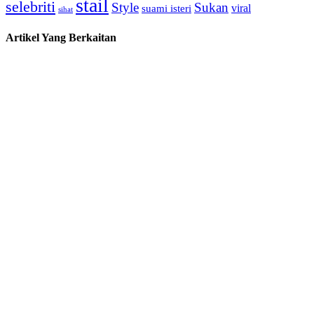
stail
selebriti
Style
Sukan
viral
suami isteri
sihat
Artikel Yang Berkaitan