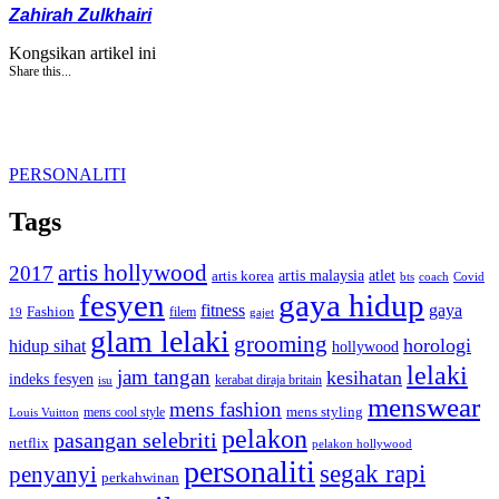
Zahirah Zulkhairi
Kongsikan artikel ini
Share this...
PERSONALITI
Tags
artis hollywood
2017
artis malaysia
artis korea
atlet
bts
coach
Covid
fesyen
gaya hidup
gaya
fitness
Fashion
19
filem
gajet
glam lelaki
grooming
horologi
hidup sihat
hollywood
lelaki
jam tangan
kesihatan
indeks fesyen
kerabat diraja britain
isu
menswear
mens fashion
mens cool style
mens styling
Louis Vuitton
pelakon
pasangan selebriti
netflix
pelakon hollywood
personaliti
segak rapi
penyanyi
perkahwinan