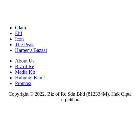
Glam
Eh!
Icon
The Peak
Harper’s Bazaar
About Us
Biz of Re
Media Kit
Hubungi Kami
Promosi
Copyright © 2022. Biz of Re Sdn Bhd (812334M). Hak Cipta
Terpelihara.