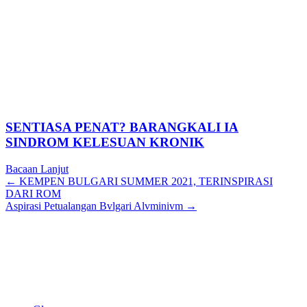
SENTIASA PENAT? BARANGKALI IA
SINDROM KELESUAN KRONIK
Bacaan Lanjut
Posts
← KEMPEN BULGARI SUMMER 2021, TERINSPIRASI
DARI ROM
navigation
Aspirasi Petualangan Bvlgari Alvminivm →