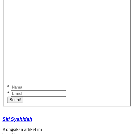
*
*
Sertai!
Siti Syahidah
Kongsikan artikel ini