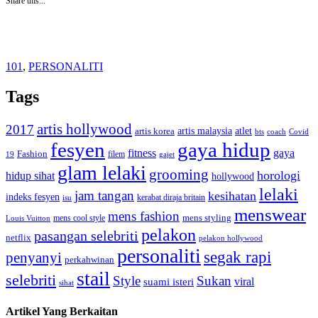
Share this...
101
,
PERSONALITI
Tags
artis hollywood
2017
artis malaysia
artis korea
atlet
bts
coach
Covid
fesyen
gaya hidup
gaya
fitness
Fashion
19
filem
gajet
glam lelaki
grooming
horologi
hidup sihat
hollywood
lelaki
jam tangan
kesihatan
indeks fesyen
kerabat diraja britain
isu
menswear
mens fashion
mens cool style
mens styling
Louis Vuitton
pelakon
pasangan selebriti
netflix
pelakon hollywood
personaliti
segak rapi
penyanyi
perkahwinan
stail
selebriti
Style
Sukan
viral
suami isteri
sihat
Artikel Yang Berkaitan