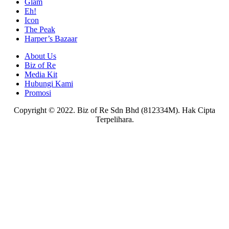
Glam
Eh!
Icon
The Peak
Harper’s Bazaar
About Us
Biz of Re
Media Kit
Hubungi Kami
Promosi
Copyright © 2022. Biz of Re Sdn Bhd (812334M). Hak Cipta
Terpelihara.