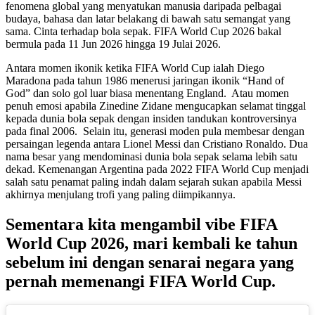
fenomena global yang menyatukan manusia daripada pelbagai
budaya, bahasa dan latar belakang di bawah satu semangat yang
sama. Cinta terhadap bola sepak. FIFA World Cup 2026 bakal
bermula pada 11 Jun 2026 hingga 19 Julai 2026.
Antara momen ikonik ketika FIFA World Cup ialah
Diego
Maradona
pada tahun 1986 menerusi jaringan ikonik “Hand of
God” dan solo gol luar biasa menentang England. Atau momen
penuh emosi apabila
Zinedine Zidane
mengucapkan selamat tinggal
kepada dunia bola sepak dengan insiden tandukan kontroversinya
pada final 2006. Selain itu, generasi moden pula membesar dengan
persaingan legenda antara
Lionel Messi
dan
Cristiano Ronaldo. D
ua
nama besar yang mendominasi dunia bola sepak selama lebih satu
dekad. Kemenangan Argentina pada
2022 FIFA World Cup
menjadi
salah satu penamat paling indah dalam sejarah sukan apabila Messi
akhirnya menjulang trofi yang paling diimpikannya.
Sementara kita mengambil vibe FIFA
World Cup 2026, mari kembali ke tahun
sebelum ini dengan senarai negara yang
pernah memenangi FIFA World Cup.