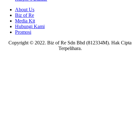
About Us
Biz of Re
Media Kit
Hubungi Kami
Promosi
Copyright © 2022. Biz of Re Sdn Bhd (812334M). Hak Cipta
Terpelihara.