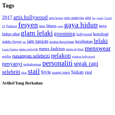
Tags
artis hollywood
2017
artis malaysia
artis korea
atlet
bts
coach
Covid
fesyen
gaya hidup
gaya
fitness
Fashion
19
filem
gajet
glam lelaki
grooming
horologi
hidup sihat
hollywood
lelaki
jam tangan
kesihatan
indeks fesyen
kerabat diraja britain
isu
menswear
mens fashion
mens cool style
mens styling
Louis Vuitton
pelakon
pasangan selebriti
netflix
pelakon hollywood
personaliti
segak rapi
penyanyi
perkahwinan
stail
selebriti
Style
Sukan
viral
suami isteri
sihat
Artikel Yang Berkaitan