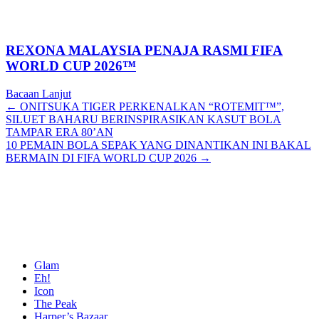
REXONA MALAYSIA PENAJA RASMI FIFA
WORLD CUP 2026™
Bacaan Lanjut
Posts
← ONITSUKA TIGER PERKENALKAN “ROTEMIT™”,
SILUET BAHARU BERINSPIRASIKAN KASUT BOLA
navigation
TAMPAR ERA 80’AN
10 PEMAIN BOLA SEPAK YANG DINANTIKAN INI BAKAL
BERMAIN DI FIFA WORLD CUP 2026 →
Glam
Eh!
Icon
The Peak
Harper’s Bazaar