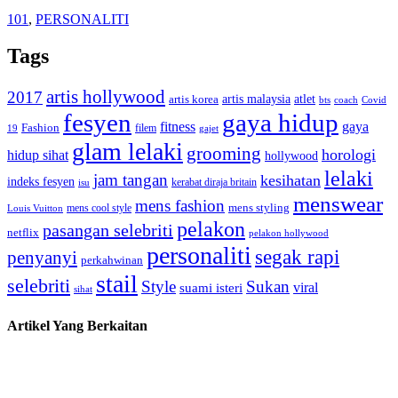
101
,
PERSONALITI
Tags
artis hollywood
2017
artis malaysia
artis korea
atlet
bts
coach
Covid
fesyen
gaya hidup
gaya
fitness
Fashion
19
filem
gajet
glam lelaki
grooming
horologi
hidup sihat
hollywood
lelaki
jam tangan
kesihatan
indeks fesyen
kerabat diraja britain
isu
menswear
mens fashion
mens cool style
mens styling
Louis Vuitton
pelakon
pasangan selebriti
netflix
pelakon hollywood
personaliti
segak rapi
penyanyi
perkahwinan
stail
selebriti
Style
Sukan
viral
suami isteri
sihat
Artikel Yang Berkaitan