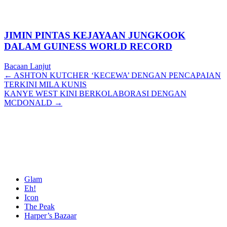
JIMIN PINTAS KEJAYAAN JUNGKOOK
DALAM GUINESS WORLD RECORD
Bacaan Lanjut
Posts
← ASHTON KUTCHER ‘KECEWA’ DENGAN PENCAPAIAN
TERKINI MILA KUNIS
navigation
KANYE WEST KINI BERKOLABORASI DENGAN
MCDONALD →
Glam
Eh!
Icon
The Peak
Harper’s Bazaar