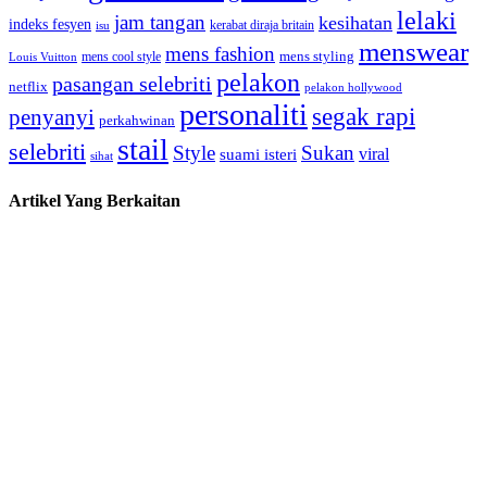
lelaki
jam tangan
kesihatan
indeks fesyen
kerabat diraja britain
isu
menswear
mens fashion
mens cool style
mens styling
Louis Vuitton
pelakon
pasangan selebriti
netflix
pelakon hollywood
personaliti
segak rapi
penyanyi
perkahwinan
stail
selebriti
Style
Sukan
viral
suami isteri
sihat
Artikel Yang Berkaitan