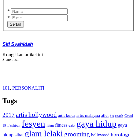
*
*
Sertai!
Siti Syahidah
Kongsikan artikel ini
Share this...
101
,
PERSONALITI
Tags
artis hollywood
2017
artis malaysia
artis korea
atlet
bts
coach
Covid
fesyen
gaya hidup
gaya
fitness
Fashion
19
filem
gajet
glam lelaki
grooming
horologi
hidup sihat
hollywood