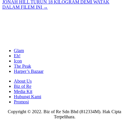
JONAH HILL TURUN 18 KILOGRAM DEMI WATAK
navigation
DALAM FILEM INI →
Glam
Eh!
Icon
The Peak
Harper’s Bazaar
About Us
Biz of Re
Media Kit
Hubungi Kami
Promosi
Copyright © 2022. Biz of Re Sdn Bhd (812334M). Hak Cipta
Terpelihara.