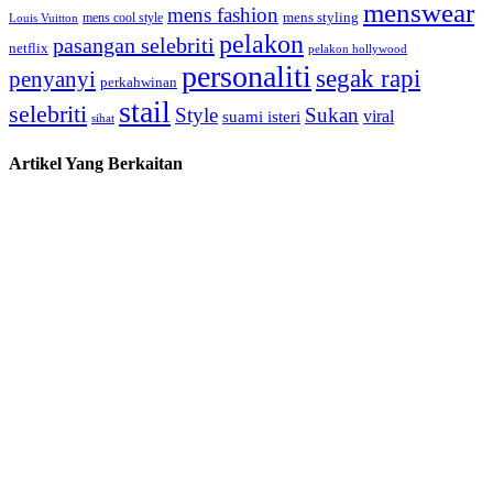
menswear
mens fashion
mens cool style
mens styling
Louis Vuitton
pelakon
pasangan selebriti
netflix
pelakon hollywood
personaliti
segak rapi
penyanyi
perkahwinan
stail
selebriti
Style
Sukan
viral
suami isteri
sihat
Artikel Yang Berkaitan