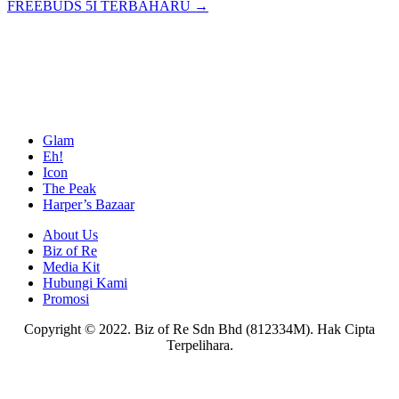
FREEBUDS 5I TERBAHARU →
Glam
Eh!
Icon
The Peak
Harper’s Bazaar
About Us
Biz of Re
Media Kit
Hubungi Kami
Promosi
Copyright © 2022. Biz of Re Sdn Bhd (812334M). Hak Cipta
Terpelihara.