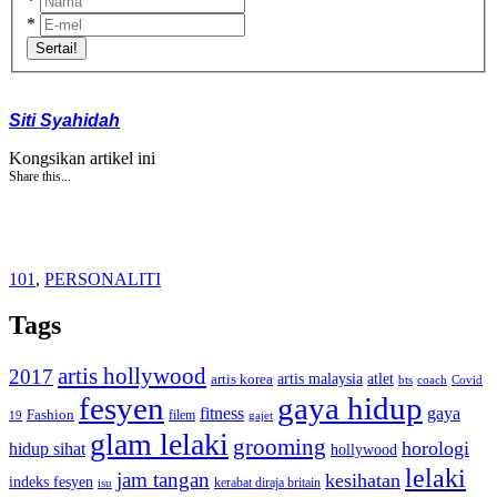
*
*
Sertai!
Siti Syahidah
Kongsikan artikel ini
Share this...
101
,
PERSONALITI
Tags
artis hollywood
2017
artis malaysia
artis korea
atlet
bts
coach
Covid
fesyen
gaya hidup
gaya
fitness
Fashion
19
filem
gajet
glam lelaki
grooming
horologi
hidup sihat
hollywood
lelaki
jam tangan
kesihatan
indeks fesyen
kerabat diraja britain
isu