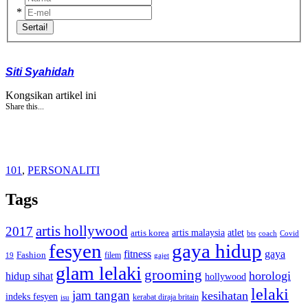
*
Sertai!
Siti Syahidah
Kongsikan artikel ini
Share this...
101
,
PERSONALITI
Tags
artis hollywood
2017
artis malaysia
artis korea
atlet
bts
coach
Covid
fesyen
gaya hidup
gaya
fitness
Fashion
19
filem
gajet
glam lelaki
grooming
horologi
hidup sihat
hollywood
lelaki
jam tangan
kesihatan
indeks fesyen
kerabat diraja britain
isu