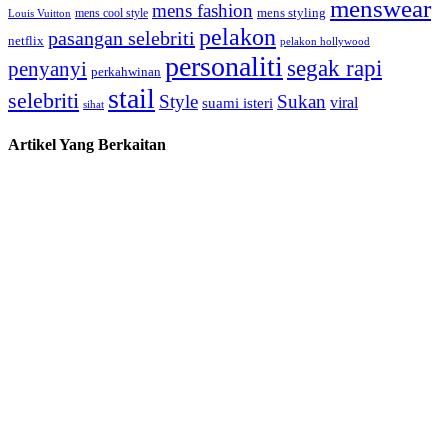
menswear
mens fashion
mens cool style
mens styling
Louis Vuitton
pelakon
pasangan selebriti
netflix
pelakon hollywood
personaliti
segak rapi
penyanyi
perkahwinan
stail
selebriti
Style
Sukan
viral
suami isteri
sihat
Artikel Yang Berkaitan