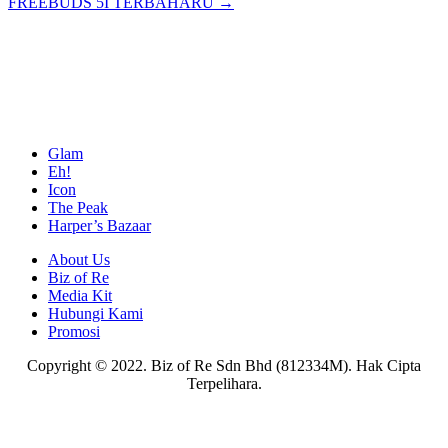
FREEBUDS 5I TERBAHARU →
Glam
Eh!
Icon
The Peak
Harper’s Bazaar
About Us
Biz of Re
Media Kit
Hubungi Kami
Promosi
Copyright © 2022. Biz of Re Sdn Bhd (812334M). Hak Cipta
Terpelihara.