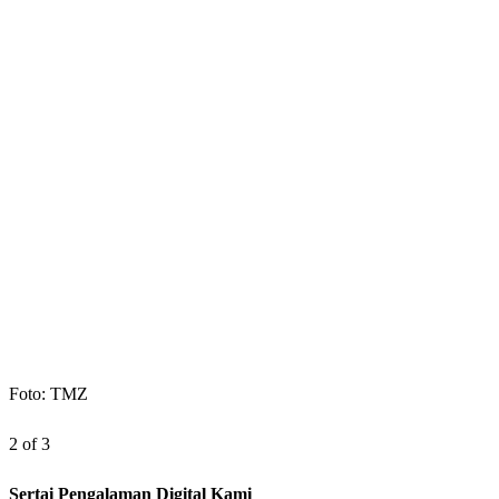
Foto: TMZ
2 of 3
Sertai Pengalaman Digital Kami