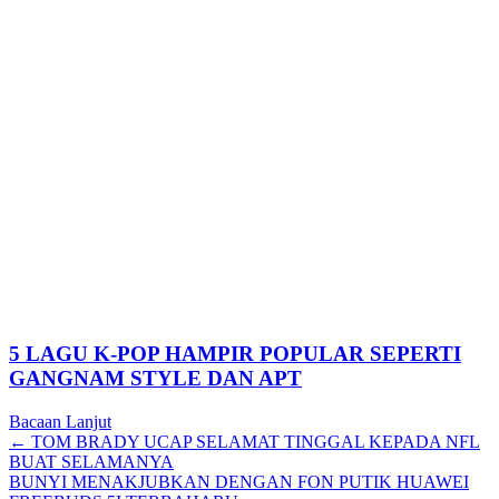
5 LAGU K-POP HAMPIR POPULAR SEPERTI
GANGNAM STYLE DAN APT
Bacaan Lanjut
Posts
← TOM BRADY UCAP SELAMAT TINGGAL KEPADA NFL
BUAT SELAMANYA
navigation
BUNYI MENAKJUBKAN DENGAN FON PUTIK HUAWEI