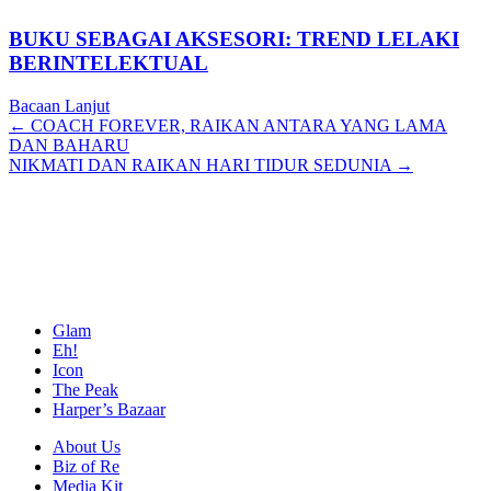
BUKU SEBAGAI AKSESORI: TREND LELAKI
BERINTELEKTUAL
Bacaan Lanjut
Posts
← COACH FOREVER, RAIKAN ANTARA YANG LAMA
DAN BAHARU
navigation
NIKMATI DAN RAIKAN HARI TIDUR SEDUNIA →
Glam
Eh!
Icon
The Peak
Harper’s Bazaar
About Us
Biz of Re
Media Kit