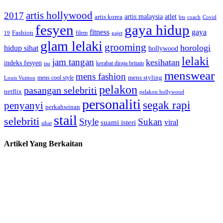
artis hollywood
2017
artis malaysia
artis korea
atlet
bts
coach
Covid
fesyen
gaya hidup
gaya
fitness
Fashion
19
filem
gajet
glam lelaki
grooming
horologi
hidup sihat
hollywood
lelaki
jam tangan
kesihatan
indeks fesyen
kerabat diraja britain
isu
menswear
mens fashion
mens cool style
mens styling
Louis Vuitton
pelakon
pasangan selebriti
netflix
pelakon hollywood
personaliti
segak rapi
penyanyi
perkahwinan
stail
selebriti
Style
Sukan
viral
suami isteri
sihat
Artikel Yang Berkaitan