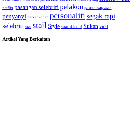
pelakon
pasangan selebriti
netflix
pelakon hollywood
personaliti
segak rapi
penyanyi
perkahwinan
stail
selebriti
Style
Sukan
viral
suami isteri
sihat
Artikel Yang Berkaitan