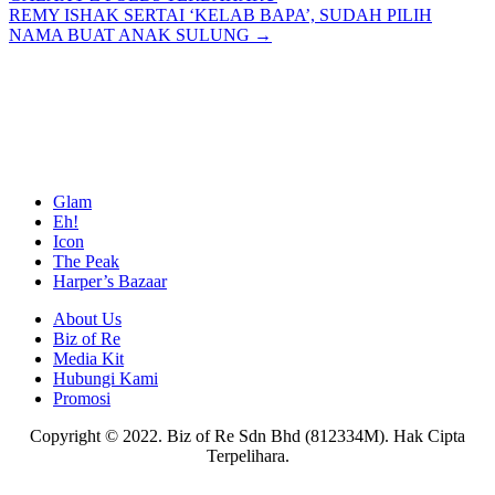
navigation
REMY ISHAK SERTAI ‘KELAB BAPA’, SUDAH PILIH
NAMA BUAT ANAK SULUNG →
Glam
Eh!
Icon
The Peak
Harper’s Bazaar
About Us
Biz of Re
Media Kit
Hubungi Kami
Promosi
Copyright © 2022. Biz of Re Sdn Bhd (812334M). Hak Cipta
Terpelihara.