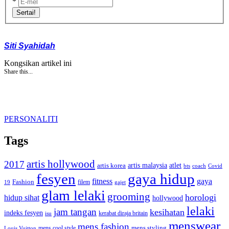
*
Sertai!
Siti Syahidah
Kongsikan artikel ini
Share this...
PERSONALITI
Tags
artis hollywood
2017
artis malaysia
artis korea
atlet
bts
coach
Covid
fesyen
gaya hidup
gaya
fitness
Fashion
19
filem
gajet
glam lelaki
grooming
horologi
hidup sihat
hollywood
lelaki
jam tangan
kesihatan
indeks fesyen
kerabat diraja britain
isu
menswear
mens fashion
mens cool style
mens styling
Louis Vuitton