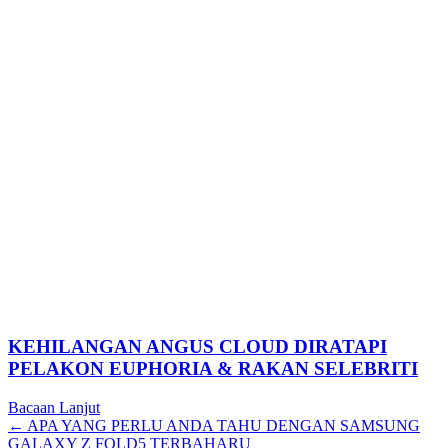
KEHILANGAN ANGUS CLOUD DIRATAPI
PELAKON EUPHORIA & RAKAN SELEBRITI
Bacaan Lanjut
Posts
← APA YANG PERLU ANDA TAHU DENGAN SAMSUNG
GALAXY Z FOLD5 TERBAHARU