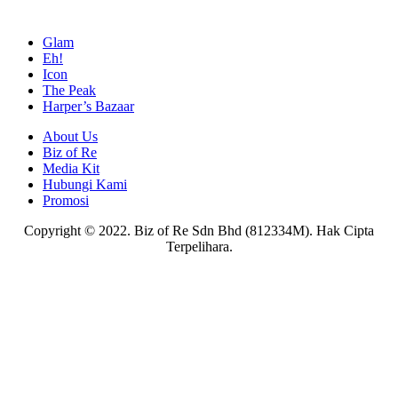
Glam
Eh!
Icon
The Peak
Harper’s Bazaar
About Us
Biz of Re
Media Kit
Hubungi Kami
Promosi
Copyright © 2022. Biz of Re Sdn Bhd (812334M). Hak Cipta
Terpelihara.