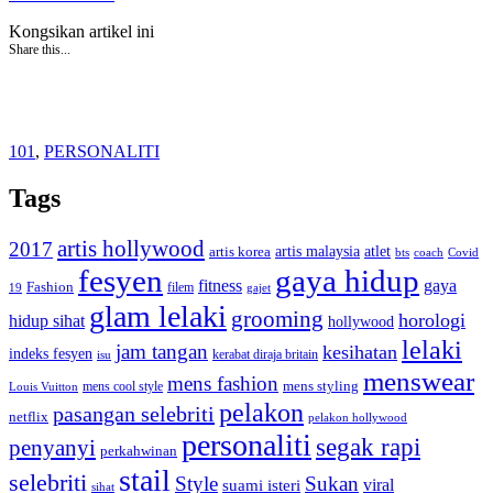
Kongsikan artikel ini
Share this...
101
,
PERSONALITI
Tags
artis hollywood
2017
artis malaysia
artis korea
atlet
bts
coach
Covid
fesyen
gaya hidup
gaya
fitness
Fashion
19
filem
gajet
glam lelaki
grooming
horologi
hidup sihat
hollywood
lelaki
jam tangan
kesihatan
indeks fesyen
kerabat diraja britain
isu
menswear
mens fashion
mens cool style
mens styling
Louis Vuitton
pelakon
pasangan selebriti
netflix
pelakon hollywood
personaliti
segak rapi
penyanyi
perkahwinan
stail
selebriti
Style
Sukan
viral
suami isteri
sihat