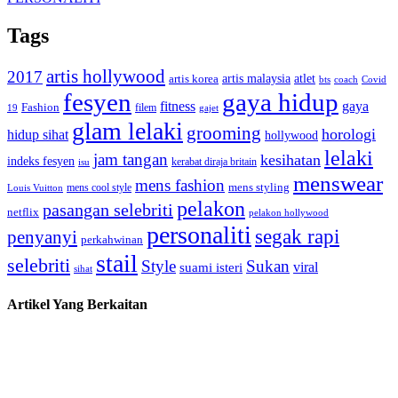
Tags
artis hollywood
2017
artis malaysia
artis korea
atlet
bts
coach
Covid
fesyen
gaya hidup
gaya
fitness
Fashion
19
filem
gajet
glam lelaki
grooming
horologi
hidup sihat
hollywood
lelaki
jam tangan
kesihatan
indeks fesyen
kerabat diraja britain
isu
menswear
mens fashion
mens cool style
mens styling
Louis Vuitton
pelakon
pasangan selebriti
netflix
pelakon hollywood
personaliti
segak rapi
penyanyi
perkahwinan
stail
selebriti
Style
Sukan
viral
suami isteri
sihat
Artikel Yang Berkaitan