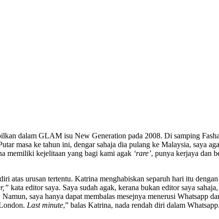
ditampilkan dalam GLAM isu New Generation pada 2008. Di samping Fas
tar masa ke tahun ini, dengar sahaja dia pulang ke Malaysia, saya aga
a memiliki kejelitaan yang bagi kami agak
‘rare’
, punya kerjaya dan 
diri atas urusan tertentu. Katrina menghabiskan separuh hari itu denga
r,”
kata editor saya. Saya sudah agak, kerana bukan editor saya sahaja
. Namun, saya hanya dapat membalas mesejnya menerusi Whatsapp dan
e London.
Last minute
,” balas Katrina, nada rendah diri dalam Whatsapp