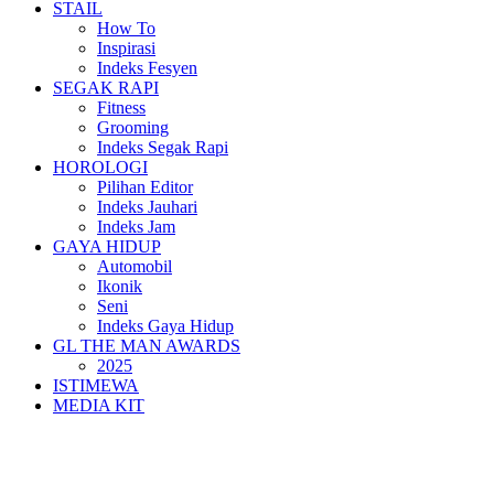
STAIL
How To
Inspirasi
Indeks Fesyen
SEGAK RAPI
Fitness
Grooming
Indeks Segak Rapi
HOROLOGI
Pilihan Editor
Indeks Jauhari
Indeks Jam
GAYA HIDUP
Automobil
Ikonik
Seni
Indeks Gaya Hidup
GL THE MAN AWARDS
2025
ISTIMEWA
MEDIA KIT