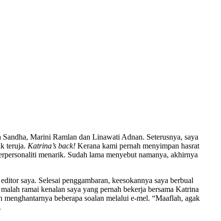
ha Sandha, Marini Ramlan dan Linawati Adnan. Seterusnya, saya
k teruja.
Katrina’s back!
Kerana kami pernah menyimpan hasrat
berpersonaliti menarik. Sudah lama menyebut namanya, akhirnya
n editor saya. Selesai penggambaran, keesokannya saya berbual
, malah ramai kenalan saya yang pernah bekerja bersama Katrina
 menghantarnya beberapa soalan melalui e-mel. “Maaflah, agak
.