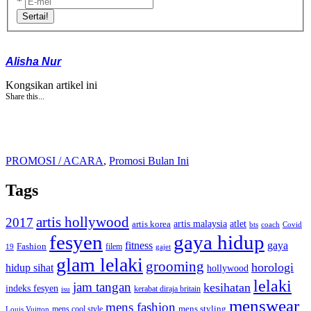
*
Sertai!
Alisha Nur
Kongsikan artikel ini
Share this...
PROMOSI / ACARA
,
Promosi Bulan Ini
Tags
artis hollywood
2017
artis malaysia
artis korea
atlet
bts
coach
Covid
fesyen
gaya hidup
gaya
fitness
Fashion
19
filem
gajet
glam lelaki
grooming
horologi
hidup sihat
hollywood
lelaki
jam tangan
kesihatan
indeks fesyen
kerabat diraja britain
isu
menswear
mens fashion
mens cool style
mens styling
Louis Vuitton