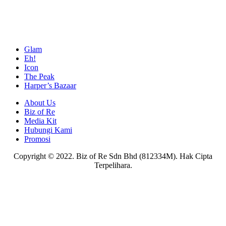
Glam
Eh!
Icon
The Peak
Harper’s Bazaar
About Us
Biz of Re
Media Kit
Hubungi Kami
Promosi
Copyright © 2022. Biz of Re Sdn Bhd (812334M). Hak Cipta
Terpelihara.