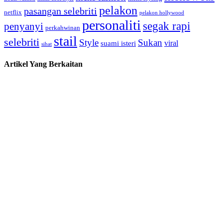
pelakon
pasangan selebriti
netflix
pelakon hollywood
personaliti
segak rapi
penyanyi
perkahwinan
stail
selebriti
Style
Sukan
viral
suami isteri
sihat
Artikel Yang Berkaitan