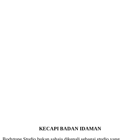
KECAPI BADAN IDAMAN
Bodytone Studio bukan sahaja dikenali sebagai studio yang