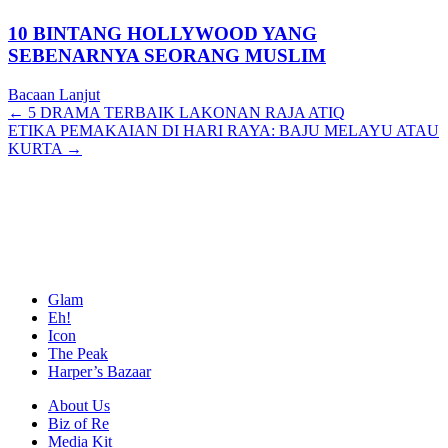
10 BINTANG HOLLYWOOD YANG
SEBENARNYA SEORANG MUSLIM
Bacaan Lanjut
Posts
← 5 DRAMA TERBAIK LAKONAN RAJA ATIQ
ETIKA PEMAKAIAN DI HARI RAYA: BAJU MELAYU ATAU
navigation
KURTA →
Glam
Eh!
Icon
The Peak
Harper’s Bazaar
About Us
Biz of Re
Media Kit