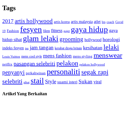
Tags
artis hollywood
2017
artis malaysia
artis korea
atlet
bts
coach
Covid
fesyen
gaya hidup
gaya
fitness
Fashion
19
filem
gajet
glam lelaki
grooming
horologi
hidup sihat
hollywood
lelaki
jam tangan
kesihatan
indeks fesyen
kerabat diraja britain
isu
menswear
mens fashion
mens cool style
mens styling
Louis Vuitton
pelakon
pasangan selebriti
netflix
pelakon hollywood
personaliti
segak rapi
penyanyi
perkahwinan
stail
selebriti
Style
Sukan
viral
suami isteri
sihat
Artikel Yang Berkaitan