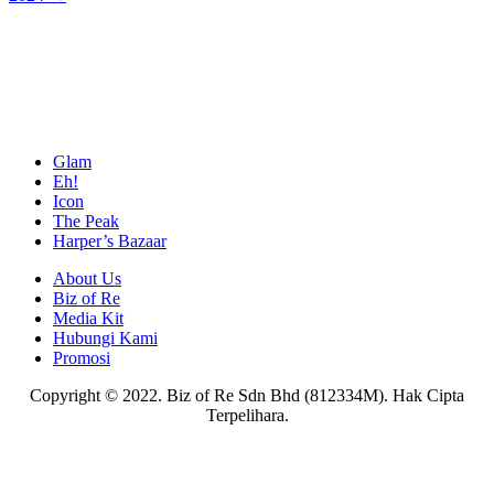
Glam
Eh!
Icon
The Peak
Harper’s Bazaar
About Us
Biz of Re
Media Kit
Hubungi Kami
Promosi
Copyright © 2022. Biz of Re Sdn Bhd (812334M). Hak Cipta
Terpelihara.