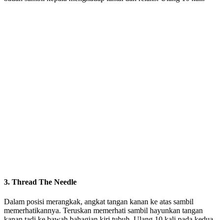
3. Thread The Needle
Dalam posisi merangkak, angkat tangan kanan ke atas sambil
memerhatikannya. Teruskan memerhati sambil hayunkan tangan
kanan tadi ke bawah bahagian kiri tubuh. Ulang 10 kali pada kedua-