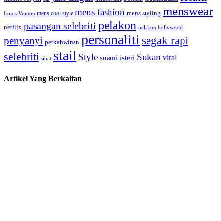
menswear
mens fashion
mens cool style
mens styling
Louis Vuitton
pelakon
pasangan selebriti
netflix
pelakon hollywood
personaliti
segak rapi
penyanyi
perkahwinan
stail
selebriti
Style
Sukan
viral
suami isteri
sihat
Artikel Yang Berkaitan