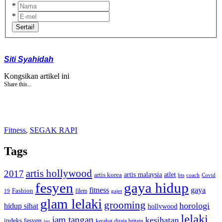
*
*
Sertai!
Siti Syahidah
Kongsikan artikel ini
Share this...
Fitness
,
SEGAK RAPI
Tags
artis hollywood
2017
artis malaysia
artis korea
atlet
bts
coach
Covid
fesyen
gaya hidup
gaya
fitness
Fashion
19
filem
gajet
glam lelaki
grooming
horologi
hidup sihat
hollywood
lelaki
jam tangan
kesihatan
indeks fesyen
kerabat diraja britain
isu