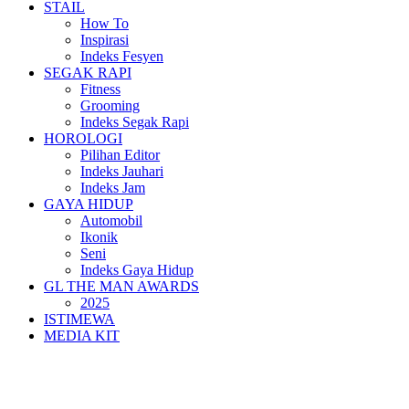
STAIL
How To
Inspirasi
Indeks Fesyen
SEGAK RAPI
Fitness
Grooming
Indeks Segak Rapi
HOROLOGI
Pilihan Editor
Indeks Jauhari
Indeks Jam
GAYA HIDUP
Automobil
Ikonik
Seni
Indeks Gaya Hidup
GL THE MAN AWARDS
2025
ISTIMEWA
MEDIA KIT