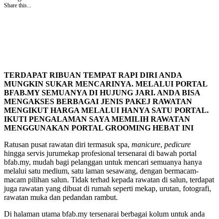
Share this...
TERDAPAT RIBUAN TEMPAT RAPI DIRI ANDA
MUNGKIN SUKAR MENCARINYA. MELALUI PORTAL
BFAB.MY SEMUANYA DI HUJUNG JARI. ANDA BISA
MENGAKSES BERBAGAI JENIS PAKEJ RAWATAN
MENGIKUT HARGA MELALUI HANYA SATU PORTAL.
IKUTI PENGALAMAN SAYA MEMILIH RAWATAN
MENGGUNAKAN PORTAL GROOMING HEBAT INI
Ratusan pusat rawatan diri termasuk spa,
manicure
,
pedicure
hingga servis jurumekap profesional tersenarai di bawah portal
bfab.my, mudah bagi pelanggan untuk mencari semuanya hanya
melalui satu medium, satu laman sesawang, dengan bermacam-
macam pilihan salun. Tidak terhad kepada rawatan di salun, terdapat
juga rawatan yang dibuat di rumah seperti mekap, urutan, fotografi,
rawatan muka dan pedandan rambut.
Di halaman utama bfab.my tersenarai berbagai kolum untuk anda