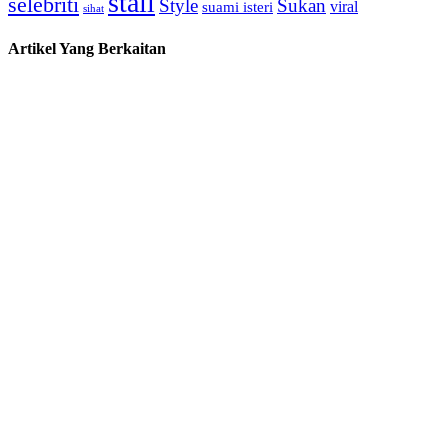
stail
selebriti
Style
Sukan
viral
suami isteri
sihat
Artikel Yang Berkaitan