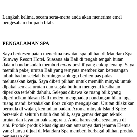
Langkah kelima, secara serta-merta anda akan menerima emel
pengesahan daripada bfab.
PENGALAMAN SPA
Saya berkesempatan menerima rawatan spa pilihan di Mandara Spa,
Sunway Resort Hotel. Suasana ala Bali di tengah-tengah hutan
dalam bandar sudah memberi
mood
positif yang cukup tenang. Saya
memilih pakej urutan Bali yang ternyata memberikan ketenangan
tubuh badan setelah berminggu-minggu berhempas pulas
melunaskan kerja. Saya diberi pilihan untuk memilih minyak untuk
dipakai semasa urutan dan segala butiran mengenai kesihatan
diperiksa terlebih dahulu. Selepas dibawa ke ruang bilik yang
diperincikan hiasan Bali moden, menghadap pandangan hijau juga
ruang mandi bersaksikan flora cukup mengujakan. Urutan dilakukan
bermula di wajah, kemudian badan. Aroma minyak Island Spice
berserak di seluruh tubuh dan bilik, saya gemar dengan teknik
urutan dan layanan bak sang raja. Anda harus cuba segalanya di
sini. Produk-produk khas digunakan antaranya dari jenama Elemis
yang hanya dijual di Mandara Spa memberi berbagai pilihan produk
penjagaan diri.