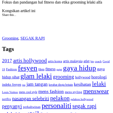
Fokus dan pandangan hal fitness dan etika grooming lelaki alfa
Kongsikan artikel ini
Share this...
Grooming
,
SEGAK RAPI
Tags
artis hollywood
2017
artis malaysia
artis korea
atlet
bts
coach
Covid
fesyen
gaya hidup
gaya
fitness
Fashion
19
filem
gajet
glam lelaki
grooming
horologi
hidup sihat
hollywood
lelaki
jam tangan
kesihatan
indeks fesyen
kerabat diraja britain
isu
menswear
mens fashion
mens cool style
mens styling
Louis Vuitton
pelakon
pasangan selebriti
netflix
pelakon hollywood
personaliti
segak rapi
penyanyi
perkahwinan