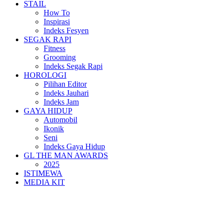
STAIL
How To
Inspirasi
Indeks Fesyen
SEGAK RAPI
Fitness
Grooming
Indeks Segak Rapi
HOROLOGI
Pilihan Editor
Indeks Jauhari
Indeks Jam
GAYA HIDUP
Automobil
Ikonik
Seni
Indeks Gaya Hidup
GL THE MAN AWARDS
2025
ISTIMEWA
MEDIA KIT