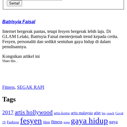
Sertai!
Batrisyia Faisal
Internet bergerak pantas, tetapi fesyen bergerak lebih laju. Di
GLAM Lelaki, Batrisyia Faisal menterjemah trend kepada cerita.
Fesyen, personaliti dan sedikit sentuhan gaya hidup di dalam
penulisannya.
Kongsikan artikel ini
Share this...
Fitness
,
SEGAK RAPI
Tags
artis hollywood
2017
artis malaysia
artis korea
atlet
bts
coach
Covid
fesyen
gaya hidup
gaya
fitness
Fashion
19
filem
gajet