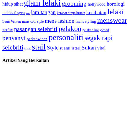
glam lelaki
grooming
horologi
hidup sihat
hollywood
lelaki
jam tangan
kesihatan
indeks fesyen
kerabat diraja britain
isu
menswear
mens fashion
mens cool style
mens styling
Louis Vuitton
pelakon
pasangan selebriti
netflix
pelakon hollywood
personaliti
segak rapi
penyanyi
perkahwinan
stail
selebriti
Style
Sukan
viral
suami isteri
sihat
Artikel Yang Berkaitan