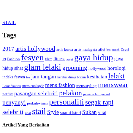
STAIL
Tags
artis hollywood
2017
artis malaysia
artis korea
atlet
bts
coach
Covid
fesyen
gaya hidup
gaya
fitness
Fashion
19
filem
gajet
glam lelaki
grooming
horologi
hidup sihat
hollywood
lelaki
jam tangan
kesihatan
indeks fesyen
kerabat diraja britain
isu
menswear
mens fashion
mens cool style
mens styling
Louis Vuitton
pelakon
pasangan selebriti
netflix
pelakon hollywood
personaliti
segak rapi
penyanyi
perkahwinan
stail
selebriti
Style
Sukan
viral
suami isteri
sihat
Artikel Yang Berkaitan