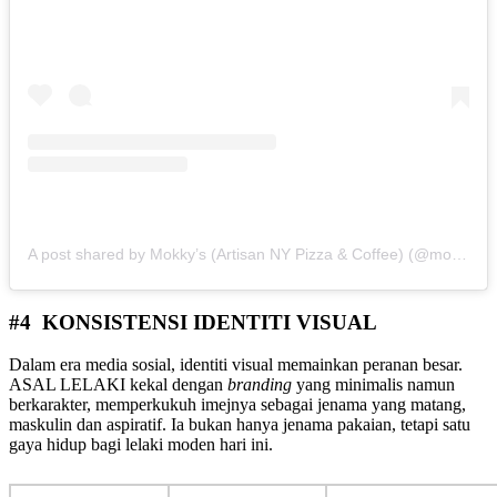
A post shared by Mokky’s (Artisan NY Pizza & Coffee) (@mokkyspizza)
#4 KONSISTENSI IDENTITI VISUAL
Dalam era media sosial, identiti visual memainkan peranan besar.
ASAL LELAKI kekal dengan
branding
yang minimalis namun
berkarakter, memperkukuh imejnya sebagai jenama yang matang,
maskulin dan aspiratif. Ia bukan hanya jenama pakaian, tetapi satu
gaya hidup bagi lelaki moden hari ini.