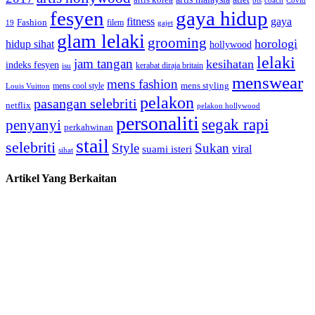
bts
coach
Covid
fesyen
gaya hidup
gaya
fitness
Fashion
19
filem
gajet
glam lelaki
grooming
horologi
hidup sihat
hollywood
lelaki
jam tangan
kesihatan
indeks fesyen
kerabat diraja britain
isu
menswear
mens fashion
mens cool style
mens styling
Louis Vuitton
pelakon
pasangan selebriti
netflix
pelakon hollywood
personaliti
segak rapi
penyanyi
perkahwinan
stail
selebriti
Style
Sukan
viral
suami isteri
sihat
Artikel Yang Berkaitan