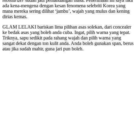
moisturizer
sudah jadi pemandangan biasa. Penerimaan ini saya fikir
ada kena-mengena dengan kesan fenomena selebriti Korea yang
mana mereka sering dilihat ‘jambu’, wajah yang mulus dan kening
dirias kemas.
GLAM LELAKI bariskan lima pilihan asas solekan, dari concealer
ke bedak asas yang boleh anda cuba. Ingat, pilih warna yang tepat.
Triknya, sapu sedikit pada rahang wajah dan pilih warna yang
sangat dekat dengan ton kulit anda. Anda boleh gunakan span, berus
atau jika sudah mahir, guna jari pun boleh.