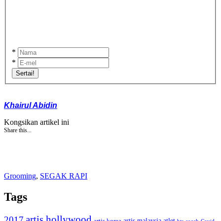
*
*
Sertai!
Khairul Abidin
Kongsikan artikel ini
Share this...
Grooming
,
SEGAK RAPI
Tags
artis hollywood
2017
artis malaysia
artis korea
atlet