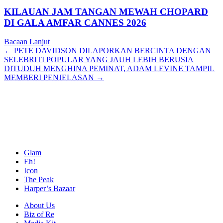
KILAUAN JAM TANGAN MEWAH CHOPARD
DI GALA AMFAR CANNES 2026
Bacaan Lanjut
Posts
← PETE DAVIDSON DILAPORKAN BERCINTA DENGAN
SELEBRITI POPULAR YANG JAUH LEBIH BERUSIA
navigation
DITUDUH MENGHINA PEMINAT, ADAM LEVINE TAMPIL
MEMBERI PENJELASAN →
Glam
Eh!
Icon
The Peak
Harper’s Bazaar
About Us
Biz of Re