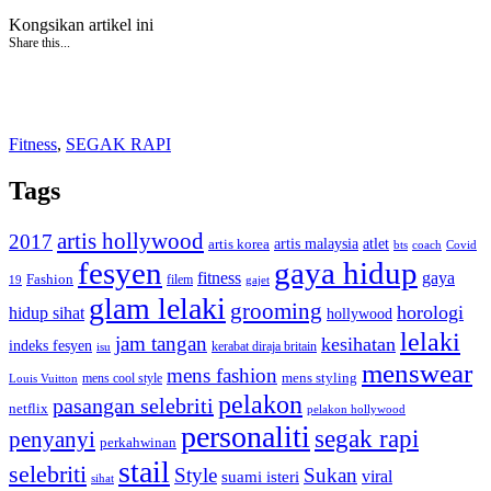
Kongsikan artikel ini
Share this...
Fitness
,
SEGAK RAPI
Tags
artis hollywood
2017
artis malaysia
artis korea
atlet
bts
coach
Covid
fesyen
gaya hidup
gaya
fitness
Fashion
19
filem
gajet
glam lelaki
grooming
horologi
hidup sihat
hollywood
lelaki
jam tangan
kesihatan
indeks fesyen
kerabat diraja britain
isu
menswear
mens fashion
mens cool style
mens styling
Louis Vuitton
pelakon
pasangan selebriti
netflix
pelakon hollywood
personaliti
segak rapi
penyanyi
perkahwinan
stail
selebriti
Style
Sukan
viral
suami isteri
sihat