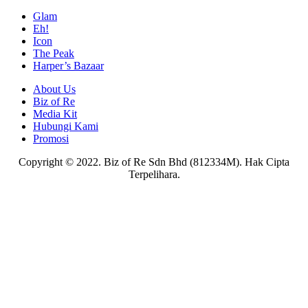
Glam
Eh!
Icon
The Peak
Harper’s Bazaar
About Us
Biz of Re
Media Kit
Hubungi Kami
Promosi
Copyright © 2022. Biz of Re Sdn Bhd (812334M). Hak Cipta
Terpelihara.