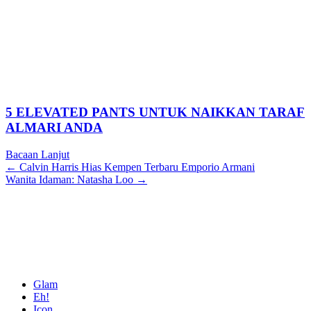
5 ELEVATED PANTS UNTUK NAIKKAN TARAF
ALMARI ANDA
Bacaan Lanjut
Posts
← Calvin Harris Hias Kempen Terbaru Emporio Armani
Wanita Idaman: Natasha Loo →
navigation
Glam
Eh!
Icon