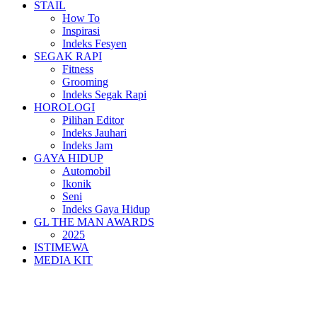
STAIL
How To
Inspirasi
Indeks Fesyen
SEGAK RAPI
Fitness
Grooming
Indeks Segak Rapi
HOROLOGI
Pilihan Editor
Indeks Jauhari
Indeks Jam
GAYA HIDUP
Automobil
Ikonik
Seni
Indeks Gaya Hidup
GL THE MAN AWARDS
2025
ISTIMEWA
MEDIA KIT