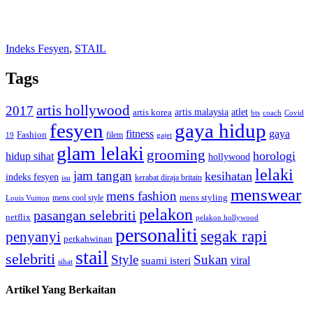
Indeks Fesyen
,
STAIL
Tags
artis hollywood
2017
artis malaysia
artis korea
atlet
bts
coach
Covid
fesyen
gaya hidup
gaya
fitness
Fashion
19
filem
gajet
glam lelaki
grooming
horologi
hidup sihat
hollywood
lelaki
jam tangan
kesihatan
indeks fesyen
kerabat diraja britain
isu
menswear
mens fashion
mens cool style
mens styling
Louis Vuitton
pelakon
pasangan selebriti
netflix
pelakon hollywood
personaliti
segak rapi
penyanyi
perkahwinan
stail
selebriti
Style
Sukan
viral
suami isteri
sihat
Artikel Yang Berkaitan